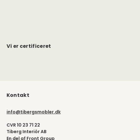
Vi er certificeret
Kontakt
info@tibergsmobler.dk
CVR 10 23 71 22
Tiberg Interiör AB
En del af
Front Group