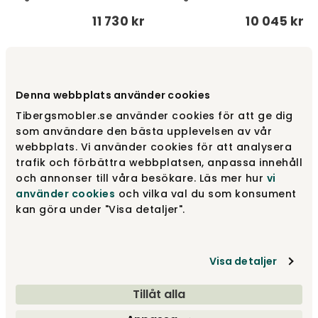
11 730 kr
10 045 kr
Denna webbplats använder cookies
Tibergsmobler.se använder cookies för att ge dig
som användare den bästa upplevelsen av vår
webbplats. Vi använder cookies för att analysera
trafik och förbättra webbplatsen, anpassa innehåll
och annonser till våra besökare. Läs mer hur
vi
Stockholm 2.0 Spisebord
Stockholm 2.0 Spisebord
använder cookies
och vilka val du som konsument
200 | Sort
200 | Whitewash
kan göra under "Visa detaljer".
Englesson
Englesson
10 045 kr
10 045 kr
Visa detaljer
Tillåt alla