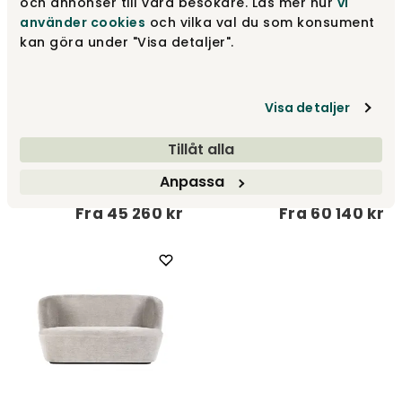
och annonser till våra besökare. Läs mer hur
vi
använder cookies
och vilka val du som konsument
kan göra under "Visa detaljer".
Visa detaljer
Tillåt alla
Revers Sofa 215
Revers Sofa 280
Anpassa
Gubi
Gubi
Fra
45 260 kr
Fra
60 140 kr