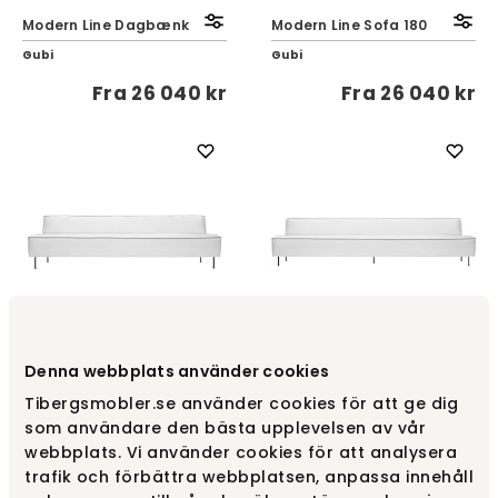
Modern Line Dagbænk
Modern Line Sofa 180
Gubi
Gubi
Fra
26 040 kr
Fra
26 040 kr
Modern Line Sofa 240
Modern Line Sofa 300
Denna webbplats använder cookies
Gubi
Gubi
Tibergsmobler.se använder cookies för att ge dig
Fra
33 480 kr
Fra
41 540 kr
som användare den bästa upplevelsen av vår
webbplats. Vi använder cookies för att analysera
trafik och förbättra webbplatsen, anpassa innehåll