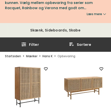
kunnen. Vælg mellem opbevaring fra serier som
Racquet, Rainbow og Verona med godt om
opbevaringsplads til dine ting. Find opbevaringsmøbler
Læs mere
fra Hans K hos os hos Tibergs Møbler.
Skænk, Sideboards, Skabe
Filter
Sortere
Startsiden
Mærker
Hans K
Opbevaring