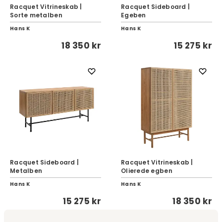
Racquet Vitrineskab |
Racquet Sideboard |
Sorte metalben
Egeben
Hans K
Hans K
18 350 kr
15 275 kr
Racquet Sideboard |
Racquet Vitrineskab |
Metalben
Olierede egben
Hans K
Hans K
15 275 kr
18 350 kr