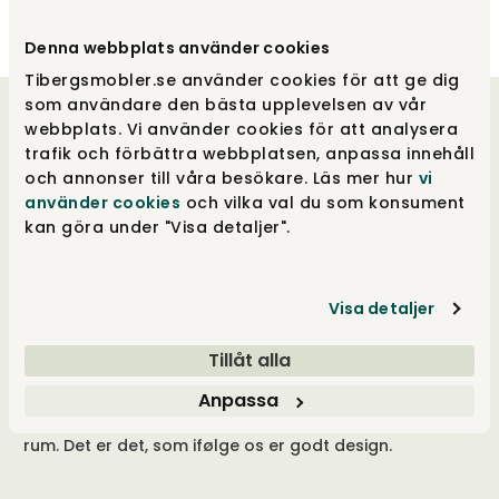
Denna webbplats använder cookies
Tibergsmobler.se använder cookies för att ge dig
som användare den bästa upplevelsen av vår
Velkommen til os
webbplats. Vi använder cookies för att analysera
trafik och förbättra webbplatsen, anpassa innehåll
och annonser till våra besökare. Läs mer hur
vi
Vores hjerter banker for godt design, og vores
använder cookies
och vilka val du som konsument
drivkraft ligger i at tilbyde et unikt udvalg og
kan göra under "Visa detaljer".
samtidig give merværdi i form af viden, følelse
og tilgængelighed. Vi er også udpræget
frihedselskere, der er utroligt omhyggelige
med alle vores indkøb, for at kunne tilbyde
Visa detaljer
stor valgfrihed i både stort og småt. Vi hæver
hele tiden barren for vores mål og bliver
Tillåt alla
aldrig trætte i vores bestræbelse på at øge
oplevelsen ved hver kontakt med os. Visionen
Anpassa
er at have noget, der passer til alle, for alle
rum. Det er det, som ifølge os er godt design.