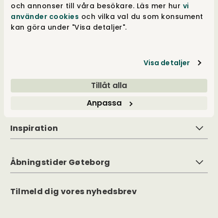
och annonser till våra besökare. Läs mer hur
vi
hele tiden barren for vores mål og bliver
använder cookies
och vilka val du som konsument
aldrig trætte i vores bestræbelse på at øge
kan göra under "Visa detaljer".
oplevelsen ved hver kontakt med os. Visionen
er at have noget, der passer til alle, for alle
rum. Det er det, som ifølge os er godt design.
Visa detaljer
Tillåt alla
Kundeservice
Anpassa
Inspiration
Åbningstider Gøteborg
Tilmeld dig vores nyhedsbrev