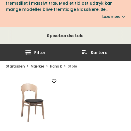
fremstillet i massivt træ. Med et tidløst udtryk kan
mange modeller blive fremtidige klassikere. Se
modeller som ZigZag, Y5, Rainbow og Colibri hos os hos
Læs mere
Tibergs Møbler.
Spisebordsstole
Filter
Sortere
Startsiden
Mærker
Hans K
Stole