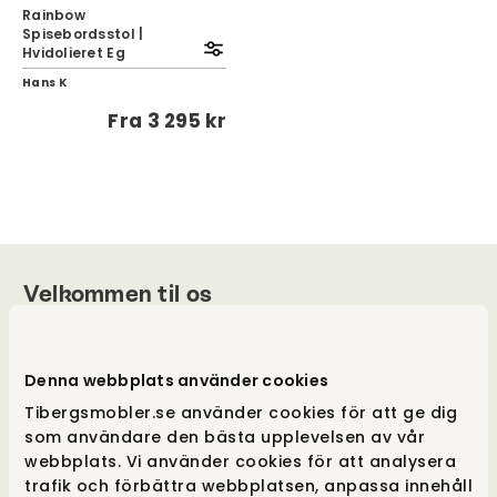
Rainbow
Spisebordsstol |
Hvidolieret Eg
Hans K
Fra
3 295 kr
Velkommen til os
Vores hjerter banker for godt design, og vores
drivkraft ligger i at tilbyde et unikt udvalg og
Denna webbplats använder cookies
samtidig give merværdi i form af viden, følelse
Tibergsmobler.se använder cookies för att ge dig
og tilgængelighed. Vi er også udpræget
som användare den bästa upplevelsen av vår
frihedselskere, der er utroligt omhyggelige
webbplats. Vi använder cookies för att analysera
med alle vores indkøb, for at kunne tilbyde
trafik och förbättra webbplatsen, anpassa innehåll
stor valgfrihed i både stort og småt. Vi hæver