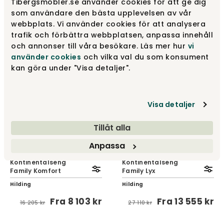
Tibergsmobler.se använder cookies för att ge dig
Kontinentalseng 180 cm |
Kontinentalseng
som användare den bästa upplevelsen av vår
Osby Gråbrun | Medium
Family Aktiv
webbplats. Vi använder cookies för att analysera
Hilding
Hilding
trafik och förbättra webbplatsen, anpassa innehåll
31 150 kr
Fra
10 743 kr
och annonser till våra besökare. Läs mer hur
vi
21 485 kr
använder cookies
och vilka val du som konsument
kan göra under "Visa detaljer".
50%
50%
Visa detaljer
Tillåt alla
Anpassa
Kontinentalseng
Kontinentalseng
Family Komfort
Family Lyx
Hilding
Hilding
Fra
8 103 kr
Fra
13 555 kr
16 205 kr
27 110 kr