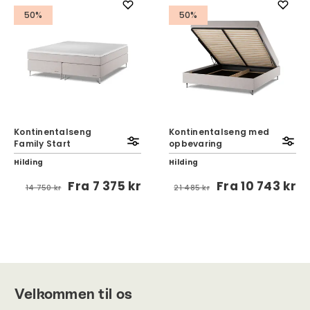
50%
50%
Kontinentalseng
Kontinentalseng med
Family Start
opbevaring
Hilding
Hilding
Fra
7 375 kr
Fra
10 743 kr
14 750 kr
21 485 kr
Velkommen til os