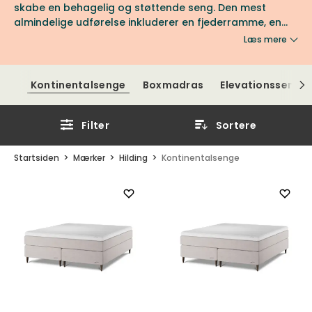
skabe en behagelig og støttende seng. Den mest
almindelige udførelse inkluderer en fjederramme, en
madras og en topmadras. Kontinentalsenge fås i
Læs mere
forskellige størrelser og design og er et godt valg for
dem, der søger en høj kvalitet og behagelig
søvnoplevelse.
Kontinentalsenge
Boxmadras
Elevationssenge
Filter
Sortere
Startsiden
Mærker
Hilding
Kontinentalsenge