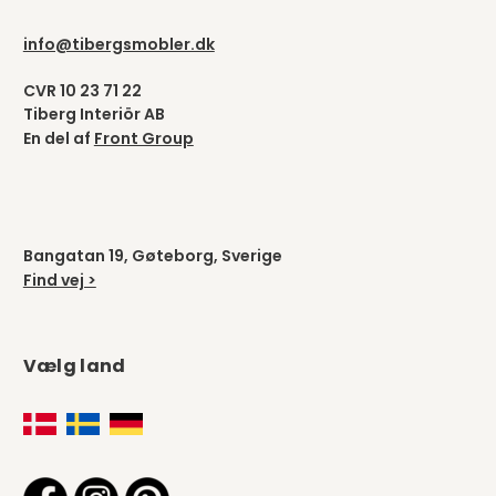
info@tibergsmobler.dk
CVR 10 23 71 22
Tiberg Interiör AB
En del af
Front Group
Bangatan 19, Gøteborg, Sverige
Find vej >
Vælg land