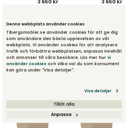
3 660 kr
3 660 kr
Denna webbplats använder cookies
Tibergsmobler.se använder cookies för att ge dig
som användare den bästa upplevelsen av vår
webbplats. Vi använder cookies för att analysera
trafik och förbättra webbplatsen, anpassa innehåll
och annonser till våra besökare. Läs mer hur
vi
använder cookies
och vilka val du som konsument
Pyxis Skammel | Eg | 528
Pyxis Skammel | Eg | 563
kan göra under "Visa detaljer".
Mixed Dance Blue
Twist Charcoal
Innovation Living
Innovation Living
Visa detaljer
3 430 kr
3 430 kr
Tillåt alla
Anpassa