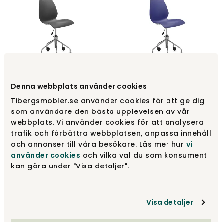
Maui stol med hjul |
Maui stol med hjul |
Denna webbplats använder cookies
Antracit
Marineblå
Tibergsmobler.se använder cookies för att ge dig
Kartell
Kartell
som användare den bästa upplevelsen av vår
3 445 kr
3 445 kr
webbplats. Vi använder cookies för att analysera
trafik och förbättra webbplatsen, anpassa innehåll
och annonser till våra besökare. Läs mer hur
vi
använder cookies
och vilka val du som konsument
kan göra under "Visa detaljer".
Visa detaljer