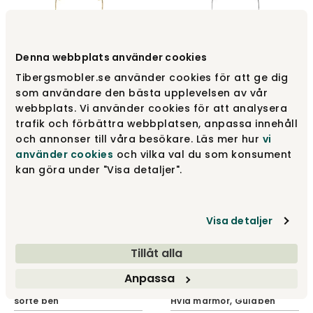
Glossy Spisebord 192x118 |
Glossy Spisebord 192x118 |
Denna webbplats använder cookies
Tropical Grey plade,
Tropical Grey plade,
Guldben
kromben
Tibergsmobler.se använder cookies för att ge dig
Kartell
Kartell
som användare den bästa upplevelsen av vår
webbplats. Vi använder cookies för att analysera
33 160 kr
28 780 kr
trafik och förbättra webbplatsen, anpassa innehåll
och annonser till våra besökare. Läs mer hur
vi
använder cookies
och vilka val du som konsument
kan göra under "Visa detaljer".
Visa detaljer
Tillåt alla
Anpassa
Glossy Spisebord 192x118 |
Tropical Grey plade,
Glossy Spisebord Ø118 |
sorte ben
Hvid marmor, Guldben