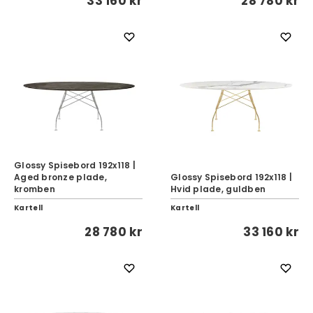
33 160 kr
28 780 kr
Glossy Spisebord 192x118 |
Aged bronze plade,
Glossy Spisebord 192x118 |
kromben
Hvid plade, guldben
Kartell
Kartell
28 780 kr
33 160 kr