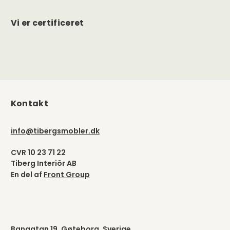
Vi er certificeret
Kontakt
info@tibergsmobler.dk
CVR 10 23 71 22
Tiberg Interiör AB
En del af
Front Group
Bangatan 19, Gøteborg, Sverige