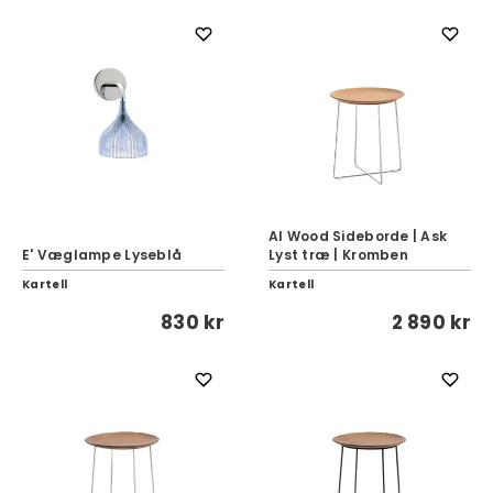
Al Wood Sideborde | Ask
E' Væglampe Lyseblå
Lyst træ | Kromben
Kartell
Kartell
830 kr
2 890 kr