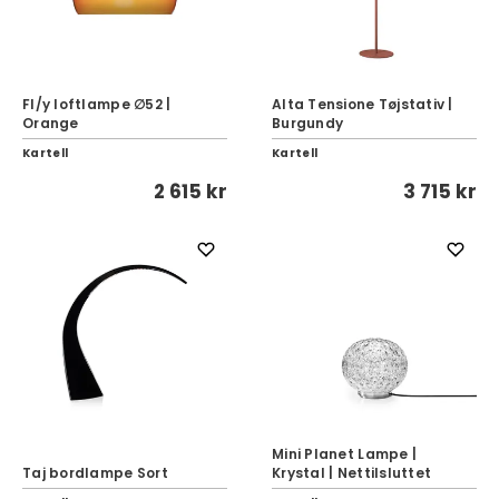
Fl/y loftlampe ∅52 |
Alta Tensione Tøjstativ |
Orange
Burgundy
Kartell
Kartell
2 615 kr
3 715 kr
Mini Planet Lampe |
Taj bordlampe Sort
Krystal | Nettilsluttet