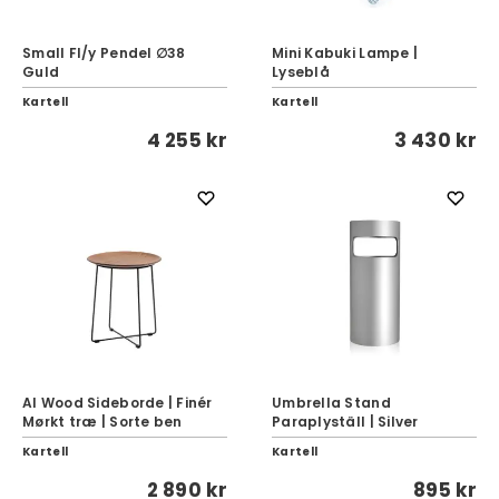
Small Fl/y Pendel ∅38
Mini Kabuki Lampe |
Guld
Lyseblå
Kartell
Kartell
4 255 kr
3 430 kr
Al Wood Sideborde | Finér
Umbrella Stand
Mørkt træ | Sorte ben
Paraplyställ | Silver
Kartell
Kartell
2 890 kr
895 kr