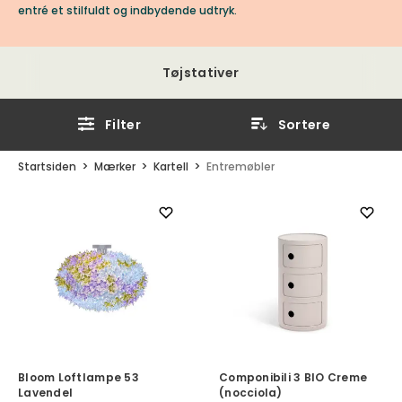
entré et stilfuldt og indbydende udtryk.
Tøjstativer
Filter
Sortere
Startsiden
Mærker
Kartell
Entremøbler
Bloom Loftlampe 53
Componibili 3 BIO Creme
Lavendel
(nocciola)