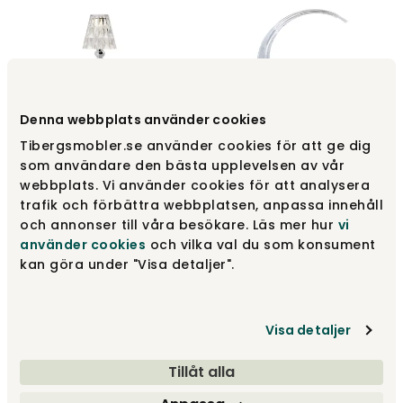
Denna webbplats använder cookies
Tibergsmobler.se använder cookies för att ge dig
Battery Bærbar lampe |
Taj Mini bordlampe
som användare den bästa upplevelsen av vår
Krom
Krystal
webbplats. Vi använder cookies för att analysera
Kartell
Kartell
trafik och förbättra webbplatsen, anpassa innehåll
1 980 kr
2 305 kr
och annonser till våra besökare. Läs mer hur
vi
använder cookies
och vilka val du som konsument
kan göra under "Visa detaljer".
Visa detaljer
Tillåt alla