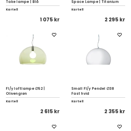
Take lampe | Blå
Space Lampe | Titanium
Kartell
Kartell
1 075 kr
2 295 kr
Fl/y loftlampe ∅52 |
Small Fl/y Pendel ∅38
Olivengrøn
Fast hvid
Kartell
Kartell
2 615 kr
2 355 kr