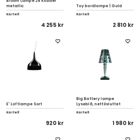
Bloom Lampe 28 Kobber
metallic
Toy bordlampe | Guld
Kartell
Kartell
4 255 kr
2 810 kr
Big Battery lampe
E' Loftlampe Sort
Lyseblå, nettilsluttet
Kartell
Kartell
920 kr
1 980 kr