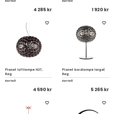
Kartell
Kartell
4 285 kr
1 920 kr
Planet loftlampe H27,
Planet bordlampe large|
Røg
Røg
Kartell
Kartell
4 590 kr
5 265 kr