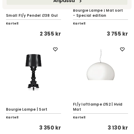
Anpassa
Bourgie Lampe | Mat sort
Small Fl/y Pendel ∅38 Gul
- Special edition
Kartell
Kartell
2 355 kr
3 755 kr
Fl/y loftlampe ∅52 | Hvid
Bourgie Lampe | Sort
Mat
Kartell
Kartell
3 350 kr
3 130 kr