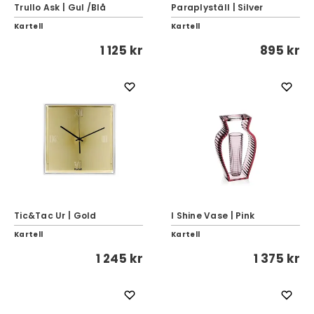
Trullo Ask | Gul /Blå
Paraplyställ | Silver
Kartell
Kartell
1 125 kr
895 kr
Tic&Tac Ur | Gold
I Shine Vase | Pink
Kartell
Kartell
1 245 kr
1 375 kr