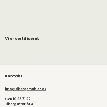
Vi er certificeret
Kontakt
info@tibergsmobler.dk
CVR 10 23 71 22
Tiberg Interiör AB