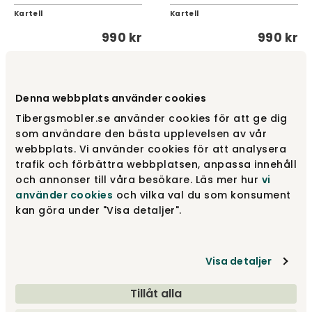
Kartell
Kartell
990 kr
990 kr
Denna webbplats använder cookies
Tibergsmobler.se använder cookies för att ge dig
som användare den bästa upplevelsen av vår
webbplats. Vi använder cookies för att analysera
trafik och förbättra webbplatsen, anpassa innehåll
och annonser till våra besökare. Läs mer hur
vi
använder cookies
och vilka val du som konsument
Okra Vase H34 | Orange
Okra Vase H34 | Violet
kan göra under "Visa detaljer".
Kartell
Kartell
1 075 kr
1 075 kr
Visa detaljer
Tillåt alla