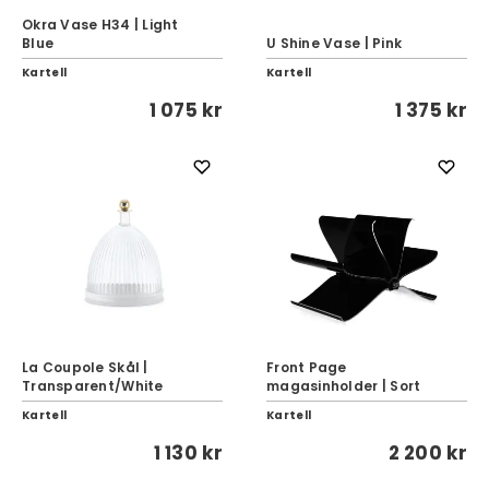
Okra Vase H34 | Light
Blue
U Shine Vase | Pink
Kartell
Kartell
1 075 kr
1 375 kr
La Coupole Skål |
Front Page
Transparent/White
magasinholder | Sort
Kartell
Kartell
1 130 kr
2 200 kr