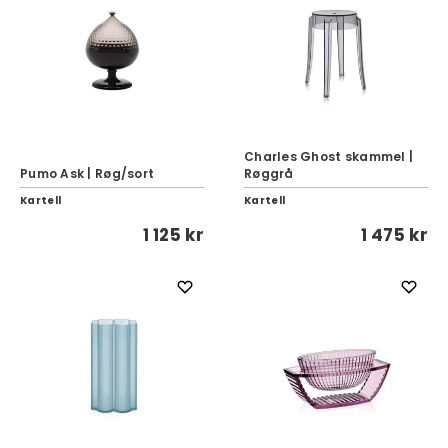
Charles Ghost skammel |
Pumo Ask | Røg/sort
Røggrå
Kartell
Kartell
1 125 kr
1 475 kr