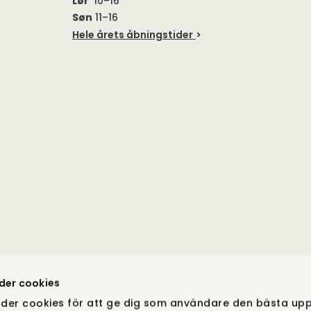
Lør
10–16
Søn
11–16
Hele årets åbningstider
>
der cookies
der cookies för att ge dig som användare den bästa upp