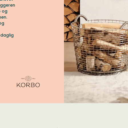
læggeren
6 og
nen.
og
 daglig