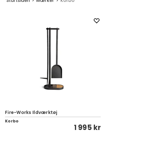
Startsiden
Mærker
Korbo
Fire-Works Ildværktøj
Korbo
1 995 kr