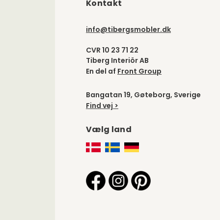
Kontakt
info@tibergsmobler.dk
CVR 10 23 71 22
Tiberg Interiör AB
En del af
Front Group
Bangatan 19, Gøteborg, Sverige
Find vej >
Vælg land