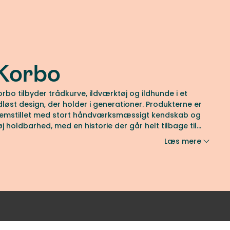
Korbo
orbo tilbyder trådkurve, ildværktøj og ildhunde i et
idløst design, der holder i generationer. Produkterne er
remstillet med stort håndværksmæssigt kendskab og
øj holdbarhed, med en historie der går helt tilbage til
920’erne.
Læs mere