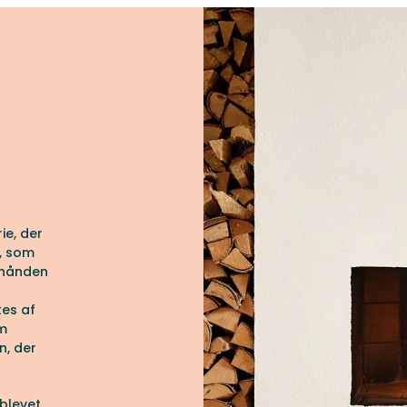
ie, der
n, som
i hånden
tes af
em
n, der
 blevet