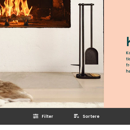
K
t
f
h
1
Filter
Sortere