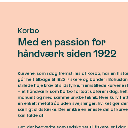
Korbo
Med en passion for
håndværk siden 1922
Kurvene, som i dag fremstilles af Korbo, har en histor
går helt tilbage til 1922. Fiskere og bønder i Bohuslä
stillede høje krav til slidstyrke, fremstillede kurvene 
– et håndværk som Korbo fortsat udfører i dag, helt
manuelt og med samme unikke teknik. Hver kurv flet
én enkelt metaltråd uden svejsninger, hvilket gør d
særligt slidstærke. Der er ikke en eneste del af kurve
kan falde af!
Det, der begyndte som redskaber til fiskere, er i dag