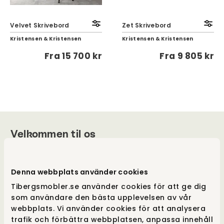
Velvet Skrivebord
Zet Skrivebord
Kristensen & Kristensen
Kristensen & Kristensen
Fra
15 700 kr
Fra
9 805 kr
Velkommen til os
Vores hjerter banker for godt design, og vores
drivkraft ligger i at tilbyde et unikt udvalg og
Denna webbplats använder cookies
samtidig give merværdi i form af viden, følelse
Tibergsmobler.se använder cookies för att ge dig
og tilgængelighed. Vi er også udpræget
som användare den bästa upplevelsen av vår
frihedselskere, der er utroligt omhyggelige
webbplats. Vi använder cookies för att analysera
med alle vores indkøb, for at kunne tilbyde
trafik och förbättra webbplatsen, anpassa innehåll