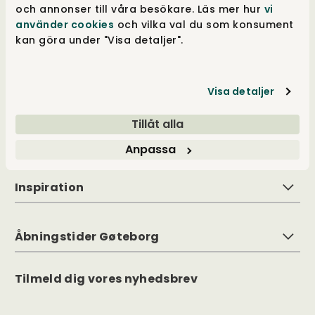
stor valgfrihed i både stort og småt. Vi hæver
och annonser till våra besökare. Läs mer hur
vi
hele tiden barren for vores mål og bliver
använder cookies
och vilka val du som konsument
aldrig trætte i vores bestræbelse på at øge
kan göra under "Visa detaljer".
oplevelsen ved hver kontakt med os. Visionen
er at have noget, der passer til alle, for alle
rum. Det er det, som ifølge os er godt design.
Visa detaljer
Tillåt alla
Kundeservice
Anpassa
Inspiration
Åbningstider Gøteborg
Tilmeld dig vores nyhedsbrev