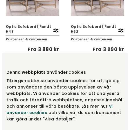
Optic Sofabord | Rundt
Optic Sofabord | Rundt
H48
H52
Kristensen & Kristensen
Kristensen & Kristensen
Fra
3 880 kr
Fra
3 990 kr
NYHED
NYHED
Denna webbplats använder cookies
Tibergsmobler.se använder cookies för att ge dig
som användare den bästa upplevelsen av vår
webbplats. Vi använder cookies för att analysera
trafik och förbättra webbplatsen, anpassa innehåll
och annonser till våra besökare. Läs mer hur
vi
använder cookies
och vilka val du som konsument
Optic Soft Sofabord |
Optic Soft Sofabord |
kan göra under "Visa detaljer".
Rundt H36
Rundt H42