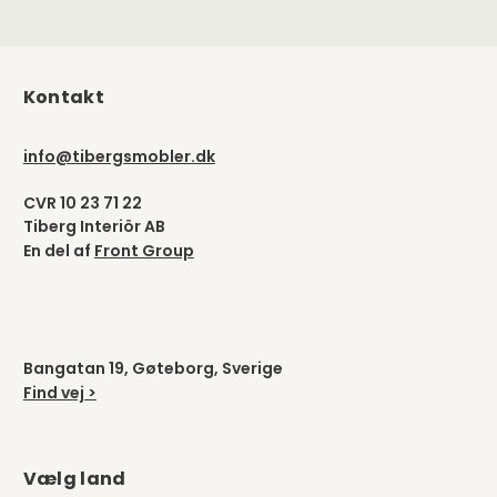
Kontakt
info@tibergsmobler.dk
CVR 10 23 71 22
Tiberg Interiör AB
En del af
Front Group
Bangatan 19, Gøteborg, Sverige
Find vej >
Vælg land