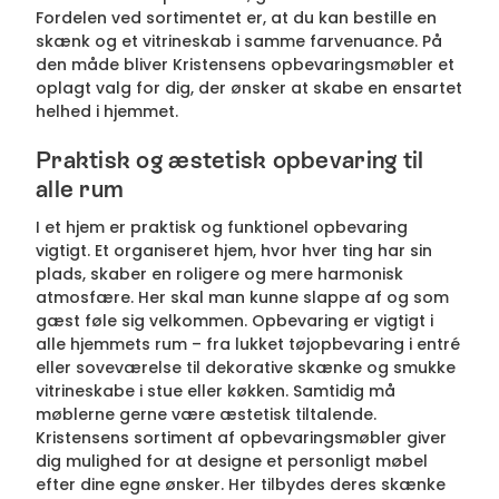
Fordelen ved sortimentet er, at du kan bestille en
skænk og et vitrineskab i samme farvenuance. På
den måde bliver Kristensens opbevaringsmøbler et
oplagt valg for dig, der ønsker at skabe en ensartet
helhed i hjemmet.
Praktisk og æstetisk opbevaring til
alle rum
I et hjem er praktisk og funktionel opbevaring
vigtigt. Et organiseret hjem, hvor hver ting har sin
plads, skaber en roligere og mere harmonisk
atmosfære. Her skal man kunne slappe af og som
gæst føle sig velkommen. Opbevaring er vigtigt i
alle hjemmets rum – fra lukket tøjopbevaring i entré
eller soveværelse til dekorative skænke og smukke
vitrineskabe i stue eller køkken. Samtidig må
møblerne gerne være æstetisk tiltalende.
Kristensens sortiment af opbevaringsmøbler giver
dig mulighed for at designe et personligt møbel
efter dine egne ønsker. Her tilbydes deres skænke