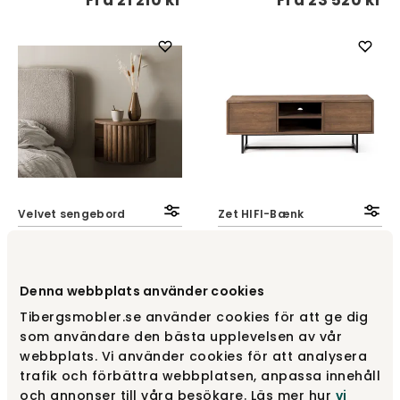
Fra
21 210 kr
Fra
23 520 kr
Velvet sengebord
Zet HIFI-Bænk
Kristensen & Kristensen
Kristensen & Kristensen
Fra
3 435 kr
Fra
12 470 kr
Denna webbplats använder cookies
Tibergsmobler.se använder cookies för att ge dig
som användare den bästa upplevelsen av vår
webbplats. Vi använder cookies för att analysera
trafik och förbättra webbplatsen, anpassa innehåll
och annonser till våra besökare. Läs mer hur
vi