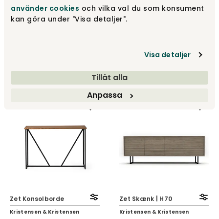
använder cookies
och vilka val du som konsument
kan göra under "Visa detaljer".
Zet HIFI-Bænk | Mesh
Zet Konsolborde med
net
hylde
Visa detaljer
Kristensen & Kristensen
Kristensen & Kristensen
Tillåt alla
Fra
12 470 kr
Fra
6 675 kr
Anpassa
Zet Konsolborde
Zet Skænk | H70
Kristensen & Kristensen
Kristensen & Kristensen