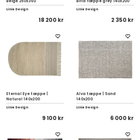
Beige 250x350
Birla tæppe grey 140x200
Linie Design
Linie Design
18 200 kr
2 350 kr
Eternal Eye tæppe |
Alva tæppe | Sand
Natural 140x200
140x200
Linie Design
Linie Design
9 100 kr
6 000 kr