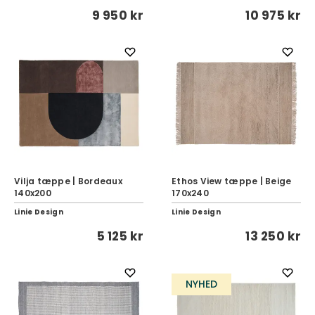
9 950 kr
10 975 kr
Vilja tæppe | Bordeaux
Ethos View tæppe | Beige
140x200
170x240
Linie Design
Linie Design
5 125 kr
13 250 kr
NYHED