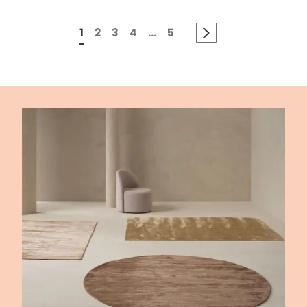
1
2
3
4
...
5