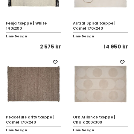
Fenja tæppe | White
Astral Spiral tæppe |
140x200
Camel 170x240
Linie Design
Linie Design
2 575 kr
14 950 kr
Peaceful Parity tæppe |
Orb Alliance tæppe |
Camel 170x240
Chalk 200x300
Linie Design
Linie Design