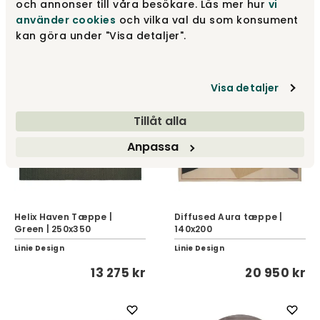
och annonser till våra besökare. Läs mer hur
vi
Steel | 170x240
Beige 200x300
använder cookies
och vilka val du som konsument
Linie Design
Linie Design
kan göra under "Visa detaljer".
2 675 kr
12 150 kr
Visa detaljer
Tillåt alla
Anpassa
Helix Haven Tæppe |
Diffused Aura tæppe |
Green | 250x350
140x200
Linie Design
Linie Design
13 275 kr
20 950 kr