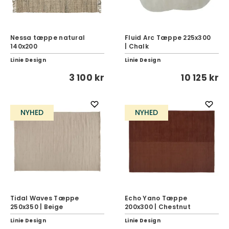
Nessa tæppe natural
Fluid Arc Tæppe 225x300
140x200
| Chalk
Linie Design
Linie Design
3 100 kr
10 125 kr
NYHED
NYHED
Tidal Waves Tæppe
Echo Yano Tæppe
250x350 | Beige
200x300 | Chestnut
Linie Design
Linie Design