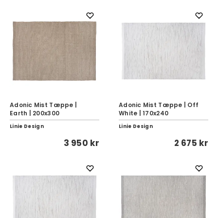
Adonic Mist Tæppe |
Adonic Mist Tæppe | Off
Earth | 200x300
White | 170x240
Linie Design
Linie Design
3 950 kr
2 675 kr