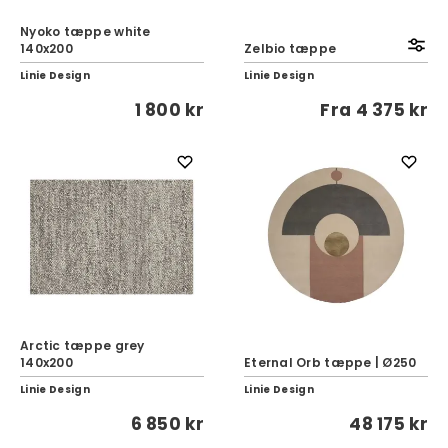
Nyoko tæppe white
140x200
Zelbio tæppe
Linie Design
Linie Design
1 800 kr
Fra
4 375 kr
Arctic tæppe grey
140x200
Eternal Orb tæppe | Ø250
Linie Design
Linie Design
6 850 kr
48 175 kr