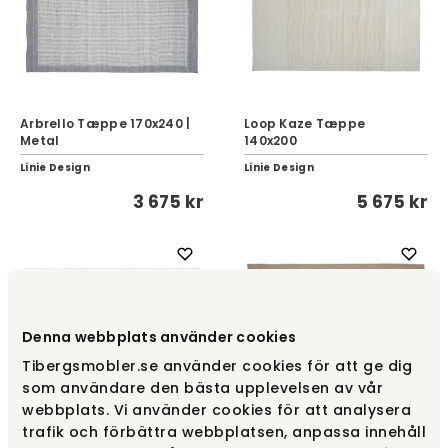
Arbrello Tæppe 170x240 |
Loop Kaze Tæppe
Metal
140x200
Linie Design
Linie Design
3 675 kr
5 675 kr
Denna webbplats använder cookies
Tibergsmobler.se använder cookies för att ge dig
som användare den bästa upplevelsen av vår
webbplats. Vi använder cookies för att analysera
trafik och förbättra webbplatsen, anpassa innehåll
Adonic Mist Tæppe |
Cursive Expanse tæppe |