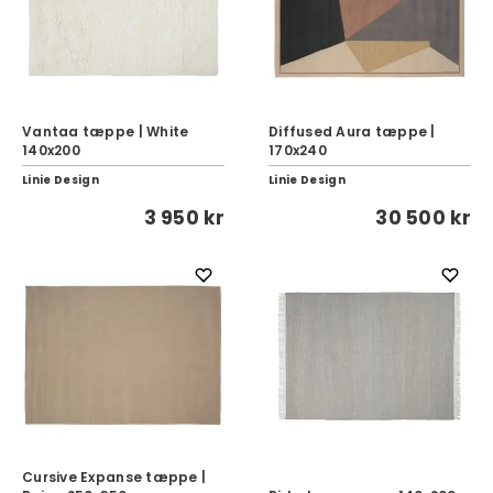
Vantaa tæppe | White
Diffused Aura tæppe |
140x200
170x240
Linie Design
Linie Design
3 950 kr
30 500 kr
Cursive Expanse tæppe |