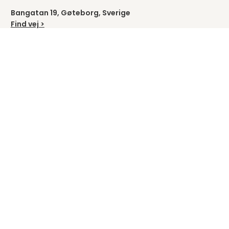
Bangatan 19, Gøteborg, Sverige
Find vej >
Vælg land
COPYRIGHT © TIBERGS MØBLER ® 2012-2026