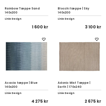
Rainbow Tæppe Sand
Blocchi tæppe | Sky
140x200
140x200
Linie Design
Linie Design
1 600 kr
3 100 kr
Acacia tæppe | Blue
Adonic Mist Tæppe |
140x200
Earth | 170x240
Linie Design
Linie Design
4 275 kr
2 675 kr