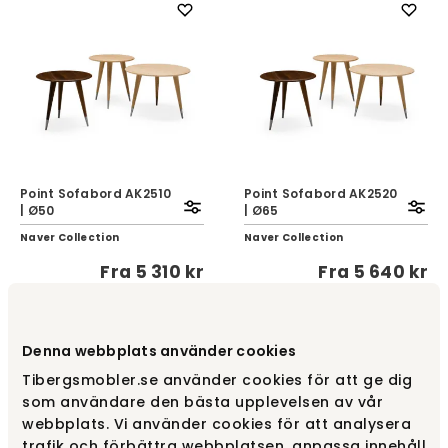
Point Sofabord AK2510
Point Sofabord AK2520
| Ø50
| Ø65
Naver Collection
Naver Collection
Fra
5 310 kr
Fra
5 640 kr
Denna webbplats använder cookies
Tibergsmobler.se använder cookies för att ge dig
som användare den bästa upplevelsen av vår
webbplats. Vi använder cookies för att analysera
trafik och förbättra webbplatsen, anpassa innehåll