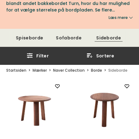
blandt andet bakkebordet Turn, hvor du har mulighed
for at vælge størrelse på bordpladen. Se flere
favoritter fra Naver Collection hos os hos Tibergs
Læs mere
Møbler.
Spiseborde
Sofaborde
Sideborde
Filter
Sortere
Startsiden
Mærker
Naver Collection
Borde
Sideborde