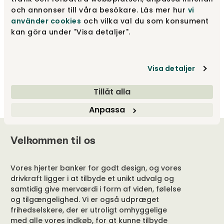
och annonser till våra besökare. Läs mer hur
vi
använder cookies
och vilka val du som konsument
kan göra under "Visa detaljer".
Turn Bakkebord
Naver Collection
Fra
6 850 kr
Visa detaljer
Tillåt alla
Anpassa
Velkommen til os
Vores hjerter banker for godt design, og vores
drivkraft ligger i at tilbyde et unikt udvalg og
samtidig give merværdi i form af viden, følelse
og tilgængelighed. Vi er også udpræget
frihedselskere, der er utroligt omhyggelige
med alle vores indkøb, for at kunne tilbyde