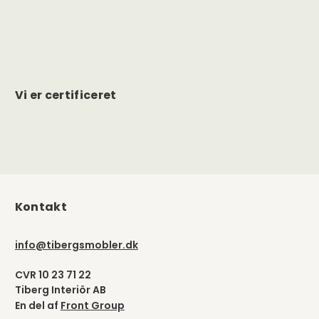
Vi er certificeret
Kontakt
info@tibergsmobler.dk
CVR 10 23 71 22
Tiberg Interiör AB
En del af
Front Group