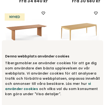
Fra
34 840 kr
Fra
30 680 kr
NYHED
Denna webbplats använder cookies
GM 3520 Quarter Bord
GM 3700 Ro Bord
Tibergsmobler.se använder cookies för att ge dig
Naver Collection
Naver Collection
som användare den bästa upplevelsen av vår
Fra
32 520 kr
Fra
32 510 kr
webbplats. Vi använder cookies för att analysera
trafik och förbättra webbplatsen, anpassa innehåll
och annonser till våra besökare. Läs mer hur
vi
använder cookies
och vilka val du som konsument
kan göra under "Visa detaljer".