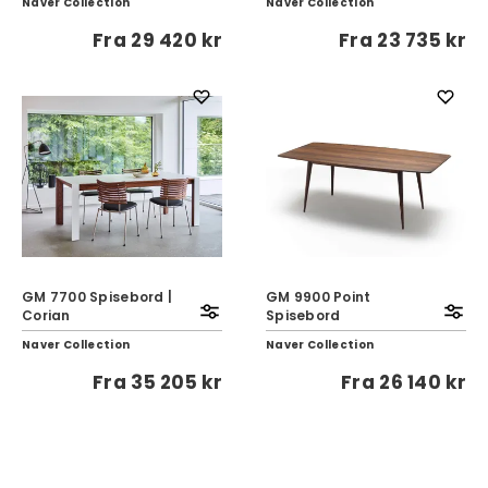
Naver Collection
Naver Collection
Fra
29 420 kr
Fra
23 735 kr
GM 7700 Spisebord |
GM 9900 Point
Corian
Spisebord
Naver Collection
Naver Collection
Fra
35 205 kr
Fra
26 140 kr