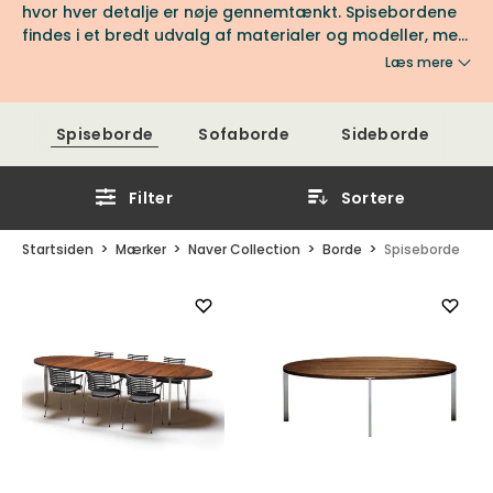
hvor hver detalje er nøje gennemtænkt. Spisebordene
findes i et bredt udvalg af materialer og modeller, men
altid i høj kvalitet. Her finder du det runde GM 6600, det
Læs mere
rektangulære GM 9900 Point og plankebordet Plank De
Luxe GM 3300. Se flere favoritter fra Naver Collection
hos os hos Tibergs Møbler.
Spiseborde
Sofaborde
Sideborde
Filter
Sortere
Startsiden
Mærker
Naver Collection
Borde
Spiseborde