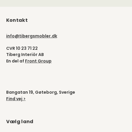
Kontakt
info@tibergsmobler.dk
CVR 10 23 71 22
Tiberg Interiör AB
En del af
Front Group
Bangatan 19, Gøteborg, Sverige
Find vej >
Vælg land