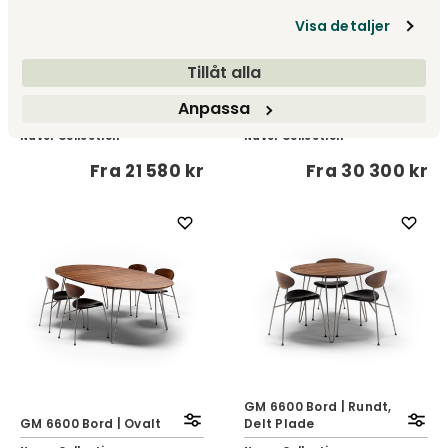
Visa detaljer
Tillåt alla
GM 3900 Edge Bord
GM 3900 Edge Bord |
Anpassa
Rundt
Ovalt
Naver Collection
Naver Collection
Fra
21 580 kr
Fra
30 300 kr
GM 6600 Bord | Rundt,
GM 6600 Bord | Ovalt
Delt Plade