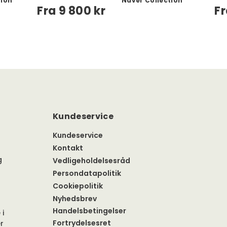
tion
Naver Collection
Fra
9 800 kr
F
Kundeservice
Kundeservice
Kontakt
g
Vedligeholdelsesråd
Persondatapolitik
Cookiepolitik
Nyhedsbrev
Handelsbetingelser
 i
Fortrydelsesret
r