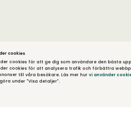
der cookies
der cookies för att ge dig som användare den bästa upp
der cookies för att analysera trafik och förbättra webbp
nonser till våra besökare. Läs mer hur
vi använder cooki
öra under "Visa detaljer".
COPYRIGHT © TIBERGS MØBLER ® 2012-2026