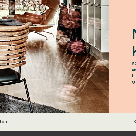
K
s
t
G
tole