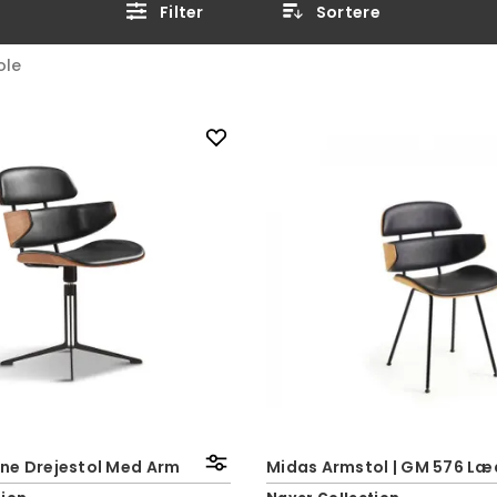
Filter
Sortere
ole
ne Drejestol Med Arm
Midas Armstol | GM 576 Læ