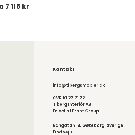
ra
7 115 kr
Kontakt
info@tibergsmobler.dk
CVR 10 23 71 22
Tiberg Interiör AB
En del af
Front Group
Bangatan 19, Gøteborg, Sverige
Find vej >