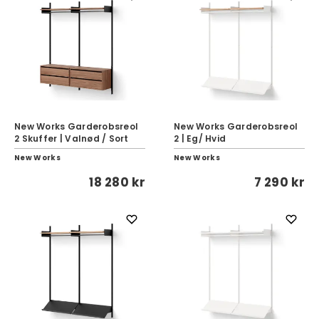
New Works Garderobsreol
New Works Garderobsreol
2 Skuffer | Valnød / Sort
2 | Eg/ Hvid
New Works
New Works
18 280 kr
7 290 kr