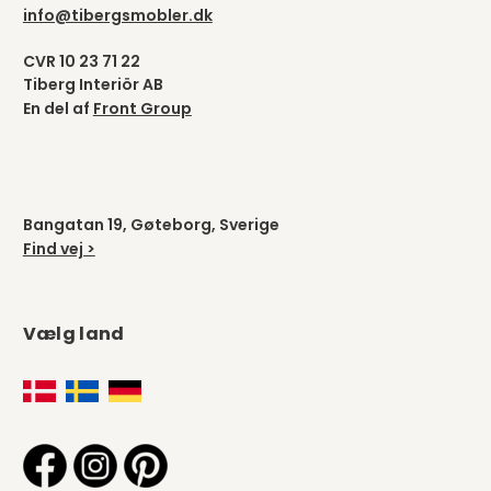
info@tibergsmobler.dk
CVR 10 23 71 22
Tiberg Interiör AB
En del af
Front Group
Bangatan 19, Gøteborg, Sverige
Find vej >
Vælg land