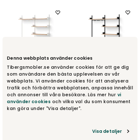
Denna webbplats använder cookies
Tibergsmobler.se använder cookies för att ge dig
New Works Garderobsreol
New Works Garderobsreol
som användare den bästa upplevelsen av vår
3 | Eg/ Hvid
3 | Eg/ Sort
webbplats. Vi använder cookies för att analysera
New Works
New Works
trafik och förbättra webbplatsen, anpassa innehåll
9 140 kr
9 140 kr
och annonser till våra besökare. Läs mer hur
vi
använder cookies
och vilka val du som konsument
kan göra under "Visa detaljer".
Visa detaljer