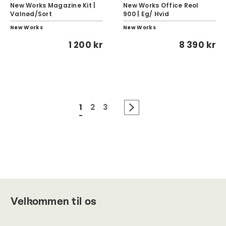
New Works Magazine Kit |
New Works Office Reol
Valnød/Sort
900 | Eg/ Hvid
New Works
New Works
1 200 kr
8 390 kr
1
2
3
Velkommen til os