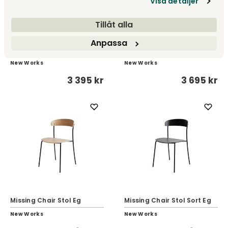
Visa detaljer
Tillåt alla
Missing Chair Armstol
Missing Chair Armstol
Anpassa
Sort Eg
Valnød
New Works
New Works
3 395 kr
3 695 kr
Missing Chair Stol Eg
Missing Chair Stol Sort Eg
New Works
New Works