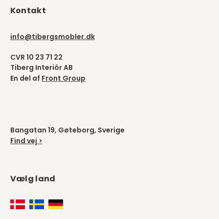
Kontakt
info@tibergsmobler.dk
CVR 10 23 71 22
Tiberg Interiör AB
En del af
Front Group
Bangatan 19, Gøteborg, Sverige
Find vej >
Vælg land