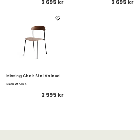
2 695 kr
2 695 kr
Missing Chair Stol Valnød
New Works
2 995 kr