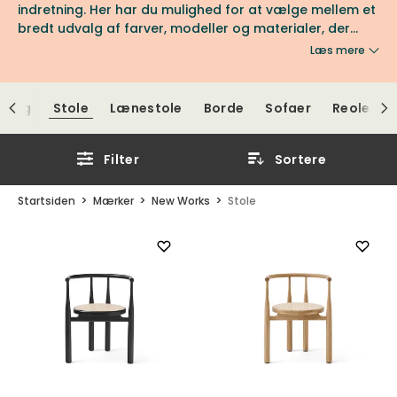
indretning. Her har du mulighed for at vælge mellem et
bredt udvalg af farver, modeller og materialer, der
passer perfekt til dit hjem. Se udvalget hos os på
Læs mere
Tibergs Møbler.
sning
Stole
Lænestole
Borde
Sofaer
Reoler
Filter
Sortere
Startsiden
Mærker
New Works
Stole