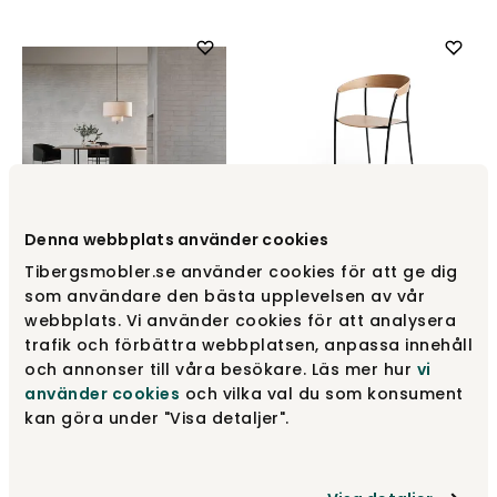
Denna webbplats använder cookies
Covent Stol
Missing Chair Armstol Eg
Tibergsmobler.se använder cookies för att ge dig
New Works
New Works
som användare den bästa upplevelsen av vår
webbplats. Vi använder cookies för att analysera
Fra
7 995 kr
3 395 kr
trafik och förbättra webbplatsen, anpassa innehåll
och annonser till våra besökare. Läs mer hur
vi
använder cookies
och vilka val du som konsument
kan göra under "Visa detaljer".