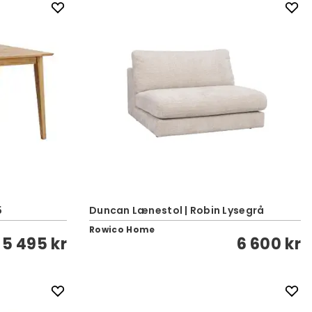
5
Duncan Lænestol | Robin Lysegrå
Rowico Home
5 495 kr
6 600 kr