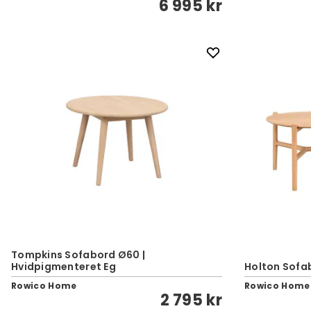
6 995 kr
Tompkins Sofabord Ø60 |
Hvidpigmenteret Eg
Holton Sofab
Rowico Home
Rowico Home
2 795 kr