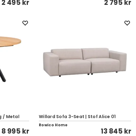
2 495 kr
2 795 kr
 / Metal
Willard Sofa 3-Seat | Stof Alice 01
Rowico Home
8 995 kr
13 845 kr