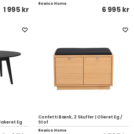
Rowico Home
1 995 kr
6 995 kr
Confetti Bænk, 2 Skuffer | Olieret Eg /
lakeret Eg
Stof
Rowico Home