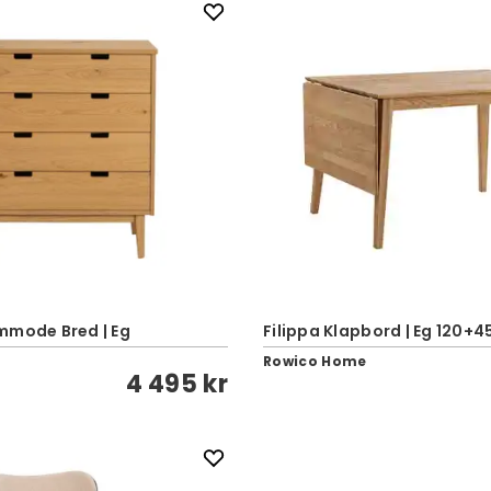
mmode Bred | Eg
Filippa Klapbord | Eg 120+4
Rowico Home
4 495 kr