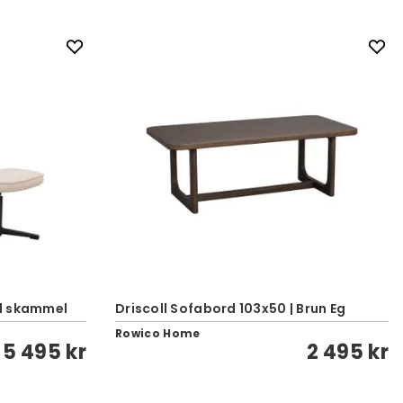
ed skammel
Driscoll Sofabord 103x50 | Brun Eg
Rowico Home
5 495 kr
2 495 kr