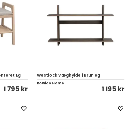
enteret Eg
Westlock Væghylde | Brun eg
Rowico Home
1 795 kr
1 195 kr