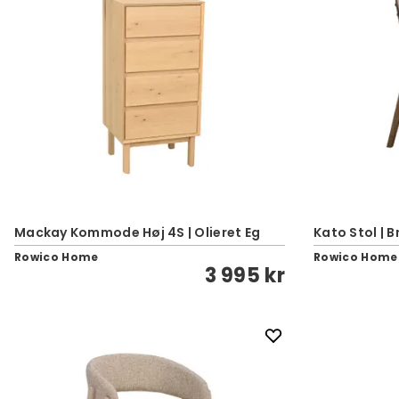
Mackay Kommode Høj 4S | Olieret Eg
Kato Stol | B
Rowico Home
Rowico Home
3 995 kr