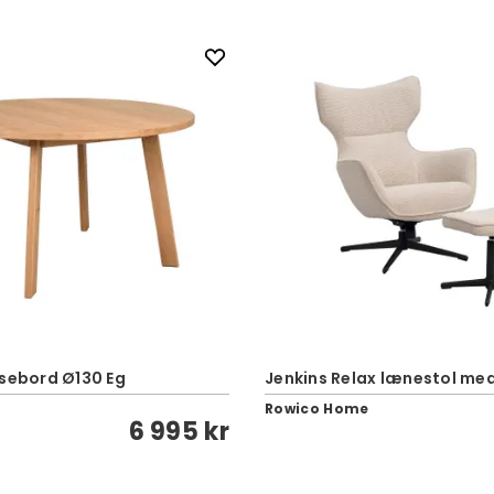
isebord Ø130 Eg
Jenkins Relax lænestol m
Rowico Home
6 995 kr