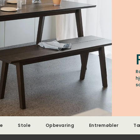
R
h
s
de
Stole
Opbevaring
Entremøbler
Tæ