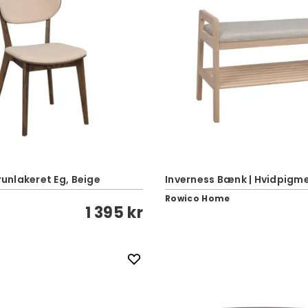
runlakeret Eg, Beige
Inverness Bænk | Hvidpigm
Rowico Home
1 395 kr