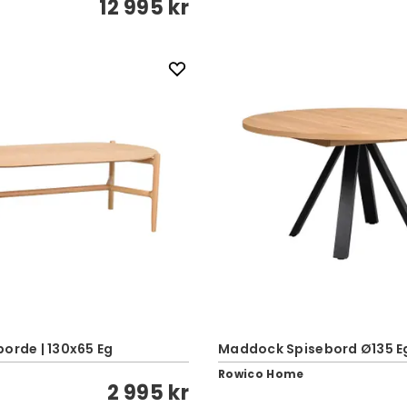
12 995 kr
orde | 130x65 Eg
Maddock Spisebord Ø135 Eg
Rowico Home
2 995 kr