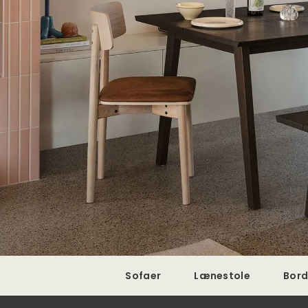
Sofaer
Lænestole
Bor