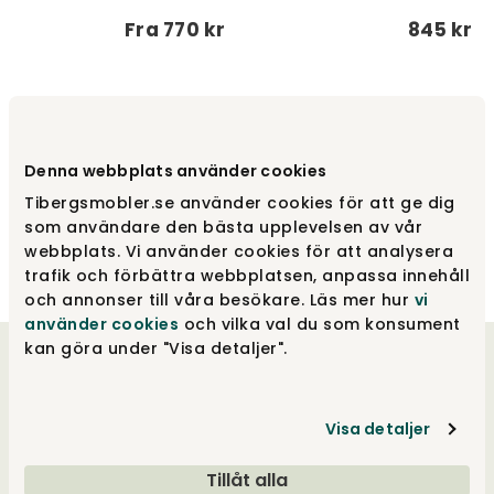
Fra
770 kr
845 kr
1
2
3
4
...
10
Denna webbplats använder cookies
Tibergsmobler.se använder cookies för att ge dig
som användare den bästa upplevelsen av vår
webbplats. Vi använder cookies för att analysera
trafik och förbättra webbplatsen, anpassa innehåll
och annonser till våra besökare. Läs mer hur
vi
använder cookies
och vilka val du som konsument
kan göra under "Visa detaljer".
Velkommen til os
Visa detaljer
Vores hjerter banker for godt design, og vores
drivkraft ligger i at tilbyde et unikt udvalg og
Tillåt alla
samtidig give merværdi i form af viden, følelse