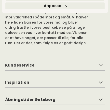
og tilgængelighed. Vi er også udpræget
Anpassa
frihedselskere, der er utroligt omhyggelige
med alle vores indkøb, for at kunne tilbyde
stor valgfrihed i både stort og småt. Vi hæver
hele tiden barren for vores mål og bliver
aldrig trætte i vores bestræbelse på at øge
oplevelsen ved hver kontakt med os. Visionen
er at have noget, der passer til alle, for alle
rum. Det er det, som ifølge os er godt design.
Kundeservice
Inspiration
Åbningstider Gøteborg