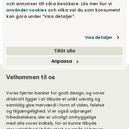
och annonser till våra besökare. Läs mer hur
vi
använder cookies
och vilka val du som konsument
Space Sofabord
kan göra under "Visa detaljer".
Sits
Fra
5 270 kr
Visa detaljer
Tillåt alla
Anpassa
Velkommen til os
Vores hjerter banker for godt design, og vores
drivkraft ligger i at tilbyde et unikt udvalg og
samtidig give merværdi i form af viden, følelse
og tilgængelighed. Vi er også udpræget
frihedselskere, der er utroligt omhyggelige
med alle vores indkøb, for at kunne tilbyde