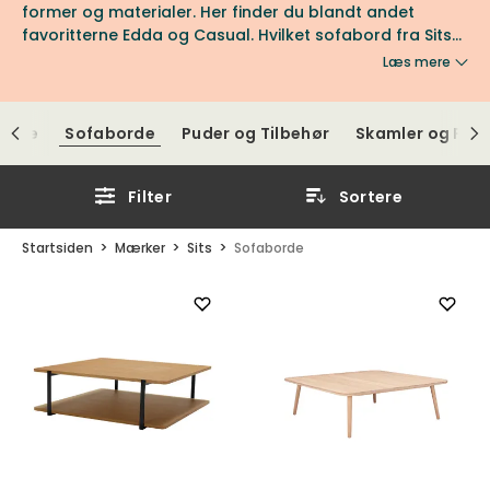
former og materialer. Her finder du blandt andet
favoritterne Edda og Casual. Hvilket sofabord fra Sits
bliver din favorit?
Læs mere
tole
Sofaborde
Puder og Tilbehør
Skamler og Puff
Filter
Sortere
Startsiden
Mærker
Sits
Sofaborde