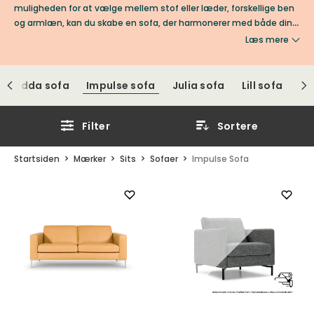
muligheden for at vælge mellem stof eller læder, forskellige ben
og armlæn, kan du skabe en sofa, der harmonerer med både din
indretning og din livsstil. En stilren sofa-favorit, der gør hjemmet
Læs mere
indbydende og skaber et hyggeligt, afslappende samlingspunkt
hver dag.
Oplev Impulse-sofaen fra SITS. Tilpas komfort, stof,
læder, ben og armlæn for en sofa, der afspejler din stil. Find
Edda sofa
Impulse sofa
Julia sofa
Lill sofa
inspiration hos Tibergs Møbler.
Filter
Sortere
Startsiden
Mærker
Sits
Sofaer
Impulse Sofa