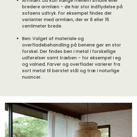
Armlæn: Du kan vælge mellem smalle eller
bredere armlæn – de har stor indflydelse på
sofaens udtryk. For eksempel findes der
varianter med armlæn, der er 8 eller 15
centimeter brede.
Ben: Valget af materiale og
overfladebehandling på benene gør en stor
forskel. Der findes ben i metal i forskellige
udførelser samt træben – for eksempel i eg
og valnød. Farver og overflader varierer fra
sort metal til børstet stål og træ i naturlige
nuancer.