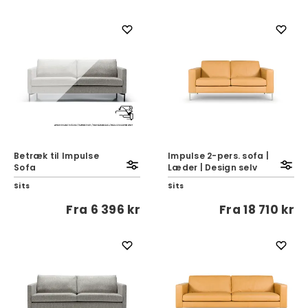
Betræk til Impulse
Impulse 2-pers. sofa |
Sofa
Læder | Design selv
Sits
Sits
Fra
6 396 kr
Fra
18 710 kr