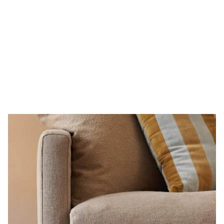
LCV Cover
Aftageligt betræk
med velcro