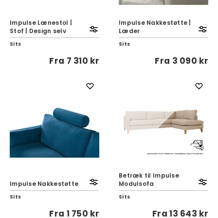
Impulse Lænestol |
Impulse Nakkestøtte |
Stof | Design selv
Læder
Sits
Sits
Fra
7 310 kr
Fra
3 090 kr
Betræk til Impulse
Impulse Nakkestøtte
Modulsofa
Sits
Sits
Fra
1 750 kr
Fra
13 643 kr