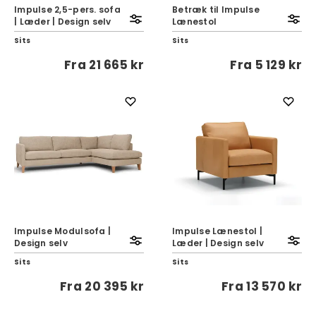
Impulse 2,5-pers. sofa
Betræk til Impulse
| Læder | Design selv
Lænestol
Sits
Sits
Fra
21 665 kr
Fra
5 129 kr
Impulse Modulsofa |
Impulse Lænestol |
Design selv
Læder | Design selv
Sits
Sits
Fra
20 395 kr
Fra
13 570 kr