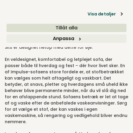
vedligeholde
Visa detaljer
Tillåt alla
Når hverdagen kører derudad med børn, kæledyr,
familiemiddage og film­aftener, har du brug for en sofa,
Anpassa
der kan klare livet, som det foregår. Impulse sofa fra
Sits er designet netop med dette for øje.
En veldesignet, komfortabel og let­plejet sofa, der
passer både til hverdag og fest – dér hvor livet sker. En
af Impulse-sofaens store fordele er, at stofbetrækket
kan vælges som helt aftageligt og vaskbart. Det
betyder, at snavs, pletter og hverdagens små uheld ikke
behøver blive permanente minder, når du vil slå dig ned
for en afslappende stund. Sofaens betræk er let at tage
af og vaske efter de anbefalede vaskeanvisninger. Sørg
for at vælge et stof, der kan vaskes i egen
vaskemaskine, så rengøring og vedligehold bliver endnu
nemmere.