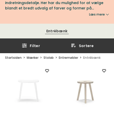
indretningsdetalje. Her har du mulighed for at vælge
blandt et bredt udvalg af farver og former på
favoritter som Palle, Bolt og Miss Button. Hvilken favorit
Læs mere
vælger du?
Entrébænk
Filter
Sortere
Startsiden
Mærker
Stolab
Entremøbler
Entrébænk