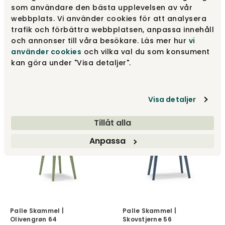
som användare den bästa upplevelsen av vår
webbplats. Vi använder cookies för att analysera
trafik och förbättra webbplatsen, anpassa innehåll
och annonser till våra besökare. Läs mer hur
vi
använder cookies
och vilka val du som konsument
Palle Skammel |
Palle Skammel |
Naturolieret Eg
Naturolieret birk
kan göra under "Visa detaljer".
Stolab
Stolab
2 250 kr
1 605 kr
Visa detaljer
Tillåt alla
Anpassa
Palle Skammel |
Palle Skammel |
Olivengrøn 64
Skovstjerne 56