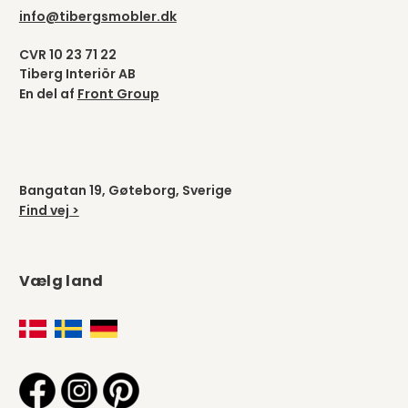
info@tibergsmobler.dk
CVR 10 23 71 22
Tiberg Interiör AB
En del af
Front Group
Bangatan 19, Gøteborg, Sverige
Find vej >
Vælg land