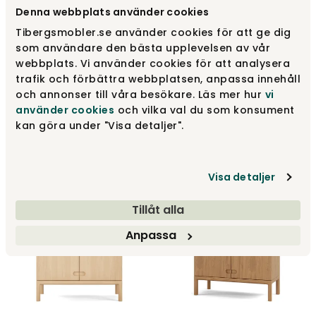
Denna webbplats använder cookies
Tibergsmobler.se använder cookies för att ge dig
som användare den bästa upplevelsen av vår
webbplats. Vi använder cookies för att analysera
trafik och förbättra webbplatsen, anpassa innehåll
och annonser till våra besökare. Läs mer hur
vi
använder cookies
och vilka val du som konsument
Prio Skab Lav | Trælåger |
Prio Skab Lav | Trælåger |
kan göra under "Visa detaljer".
Lys Matlakeret Birk
Lys Matlakeret Eg
Stolab
Stolab
16 760 kr
21 920 kr
Visa detaljer
Tillåt alla
Anpassa