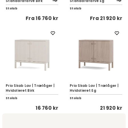
Standardfarve Birk
Standardfarve Eg
Stolab
Stolab
Fra
16 760 kr
Fra
21 920 kr
Prio Skab Lav | Trælåger |
Prio Skab Lav | Trælåger |
Hvidolieret Birk
Hvidolieret Eg
Stolab
Stolab
16 760 kr
21 920 kr