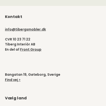
Kontakt
info@tibergsmobler.dk
CVR 10 23 71 22
Tiberg Interiör AB
En del af
Front Group
Bangatan 19, Gøteborg, Sverige
Find vej >
Vælg land