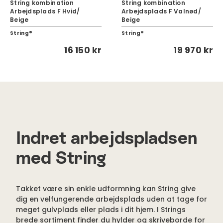
String kombination
String kombination
Arbejdsplads F Hvid/
Arbejdsplads F Valnød/
Beige
Beige
String®
String®
16 150 kr
19 970 kr
Indret arbejdspladsen
med String
Takket være sin enkle udformning kan String give
dig en velfungerende arbejdsplads uden at tage for
meget gulvplads eller plads i dit hjem. I Strings
brede sortiment finder du hylder og skriveborde for