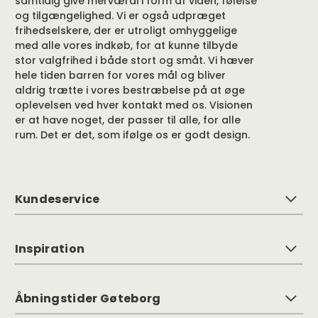
samtidig give merværdi i form af viden, følelse
og tilgængelighed. Vi er også udpræget
frihedselskere, der er utroligt omhyggelige
med alle vores indkøb, for at kunne tilbyde
stor valgfrihed i både stort og småt. Vi hæver
hele tiden barren for vores mål og bliver
aldrig trætte i vores bestræbelse på at øge
oplevelsen ved hver kontakt med os. Visionen
er at have noget, der passer til alle, for alle
rum. Det er det, som ifølge os er godt design.
Kundeservice
Inspiration
Åbningstider Gøteborg