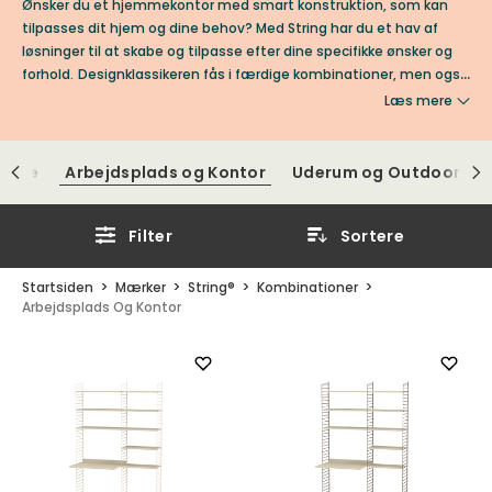
Ønsker du et hjemmekontor med smart konstruktion, som kan
tilpasses dit hjem og dine behov? Med String har du et hav af
løsninger til at skabe og tilpasse efter dine specifikke ønsker og
forhold.
Designklassikeren fås i færdige kombinationer, men også
med mulighed for selv at bygge til din unikke
Læs mere
hjemmearbejdsplads. Strings enkle og tiltalende design gør dit
kontor til et sted for fokustid, rekreation og uendelig kreativitet.
else
Arbejdsplads og Kontor
Uderum og Outdoor
Filter
Sortere
Startsiden
Mærker
String®
Kombinationer
Arbejdsplads Og Kontor