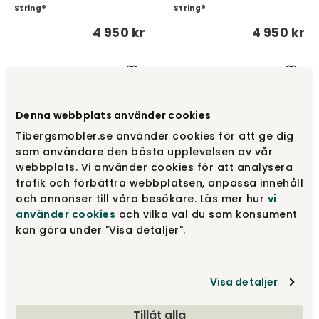
String®
String®
4 950 kr
4 950 kr
Denna webbplats använder cookies
Tibergsmobler.se använder cookies för att ge dig
som användare den bästa upplevelsen av vår
webbplats. Vi använder cookies för att analysera
trafik och förbättra webbplatsen, anpassa innehåll
och annonser till våra besökare. Läs mer hur
vi
String Reol Skrivebord A
String Reol Skrivebord A
Beige/ Beige
Beige/ Hvid
använder cookies
och vilka val du som konsument
kan göra under "Visa detaljer".
String®
String®
4 515 kr
4 515 kr
Visa detaljer
Tillåt alla