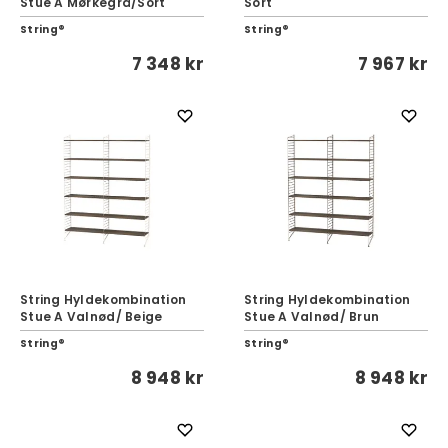
Stue A Mørkegrå/Sort
Sort
String®
String®
7 348 kr
7 967 kr
String Hyldekombination
String Hyldekombination
Stue A Valnød/ Beige
Stue A Valnød/ Brun
String®
String®
8 948 kr
8 948 kr