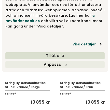
String Hyldekombination
webbplats. Vi använder cookies för att analysera
String Hyldekombination
Stue D Sortbejdset ask/
trafik och förbättra webbplatsen, anpassa innehåll
Stue D Mørkegrå/Sort
Sort
och annonser till våra besökare. Läs mer hur
vi
String®
String®
använder cookies
och vilka val du som konsument
10 705 kr
12 505 kr
kan göra under "Visa detaljer".
Visa detaljer
Tillåt alla
Anpassa
String Hyldekombination
String Hyldekombination
Stue D Valnød/ Beige
Stue D Valnød/ Brun
String®
String®
13 855 kr
13 855 kr