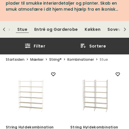
plader til smukke interiørdetaljer og planter. Skab en
smuk atmosfære i dit hjem med hjælp fra en ikonisk
Stringkombination.
relse
Stue
Entré og Garderobe
Køkken
Sovevære
Filter
Sortere
Startsiden
Mærker
String®
Kombinationer
Stue
String Hyldekombination
String Hyldekombination