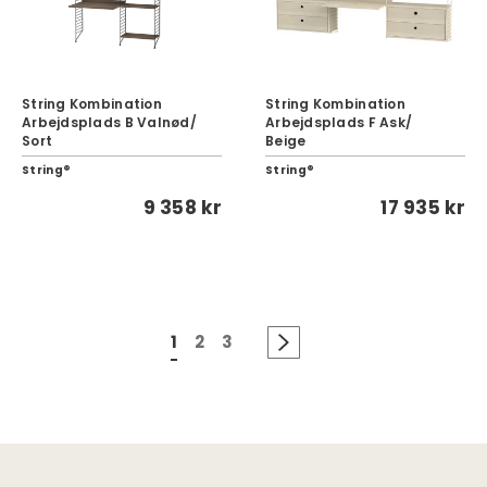
String Kombination
String Kombination
Arbejdsplads B Valnød/
Arbejdsplads F Ask/
Sort
Beige
String®
String®
9 358 kr
17 935 kr
1
2
3