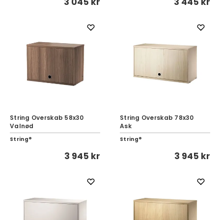
3 045 kr
3 445 kr
String Overskab 58x30
String Overskab 78x30
Valnød
Ask
String®
String®
3 945 kr
3 945 kr