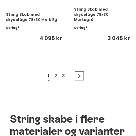
String Skab med
String Skab med
skydelåge 78x30
skydelåge 78x30 Mørk Eg
Mørkegrå
String®
String®
4 095 kr
3 045 kr
1
2
3
String skabe i flere
materialer og varianter