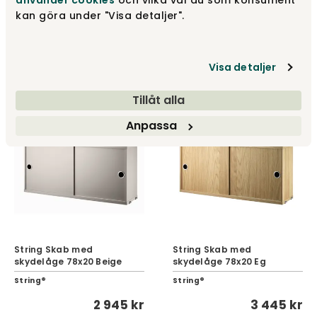
använder cookies
och vilka val du som konsument
kan göra under "Visa detaljer".
String Skab med låge
String Skab med
58x30 Valnød
skydelåge 78x20 Ask
String®
String®
Visa detaljer
3 895 kr
3 445 kr
Tillåt alla
Anpassa
String Skab med
String Skab med
skydelåge 78x20 Beige
skydelåge 78x20 Eg
String®
String®
2 945 kr
3 445 kr