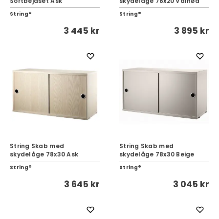
Sortbejdset Ask
skydelåge 78x20 Valnød
String®
String®
3 445 kr
3 895 kr
String Skab med
String Skab med
skydelåge 78x30 Ask
skydelåge 78x30 Beige
String®
String®
3 645 kr
3 045 kr