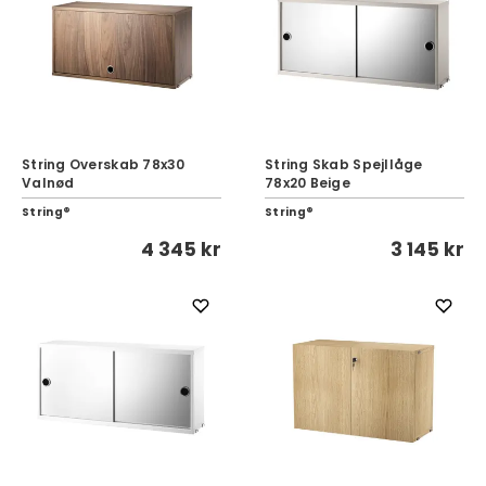
String Overskab 78x30
String Skab Spejllåge
Valnød
78x20 Beige
String®
String®
4 345 kr
3 145 kr