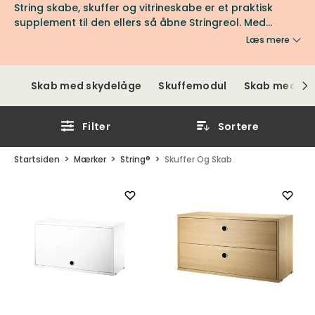
String skabe, skuffer og vitrineskabe er et praktisk
supplement til den ellers så åbne Stringreol. Med
opbevaringsmodulerne har du mulighed for at skjule
Læs mere
dele af dine ejendele på en nem og stilfuld måde.
Skab med skydelåge
Skuffemodul
Skab med lå
Filter
Sortere
Startsiden
Mærker
String®
Skuffer Og Skab