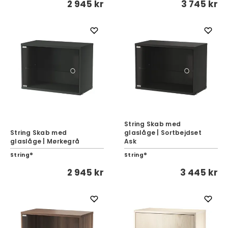
2 945 kr
3 745 kr
String Skab med
String Skab med
glaslåge | Sortbejdset
glaslåge | Mørkegrå
Ask
String®
String®
2 945 kr
3 445 kr