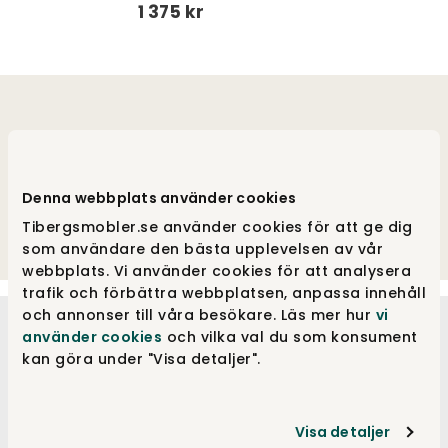
1 375 kr
String Pocket: Én hylde
– flere variationer
Denna webbplats använder cookies
Tibergsmobler.se använder cookies för att ge dig
som användare den bästa upplevelsen av vår
webbplats. Vi använder cookies för att analysera
trafik och förbättra webbplatsen, anpassa innehåll
och annonser till våra besökare. Läs mer hur
vi
använder cookies
och vilka val du som konsument
kan göra under "Visa detaljer".
Sådan monterer du
String Pocket
Visa detaljer