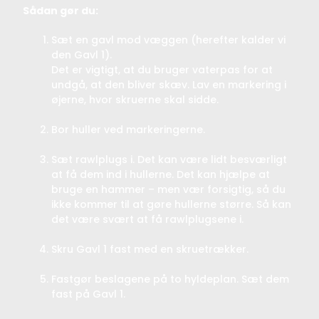
Sådan gør du:
Sæt en gavl mod væggen (herefter kalder vi
den Gavl 1).
Det er vigtigt, at du bruger vaterpas for at
undgå, at den bliver skæv. Lav en markering i
øjerne, hvor skruerne skal sidde.
Bor huller ved markeringerne.
Sæt rawlplugs i. Det kan være lidt besværligt
at få dem ind i hullerne. Det kan hjælpe at
bruge en hammer – men vær forsigtig, så du
ikke kommer til at gøre hullerne større. Så kan
det være svært at få rawlplugsene i.
Skru Gavl 1 fast med en skruetrækker.
Fastgør beslagene på to hyldeplan. Sæt dem
fast på Gavl 1.