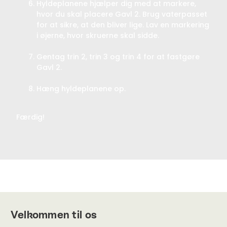
Hyldeplanene hjælper dig med at markere,
hvor du skal placere Gavl 2. Brug vaterpasset
for at sikre, at den bliver lige. Lav en markering
i øjerne, hvor skruerne skal sidde.
Gentag trin 2, trin 3 og trin 4 for at fastgøre
Gavl 2.
Hæng hyldeplanene op.
Færdig!
Velkommen til os