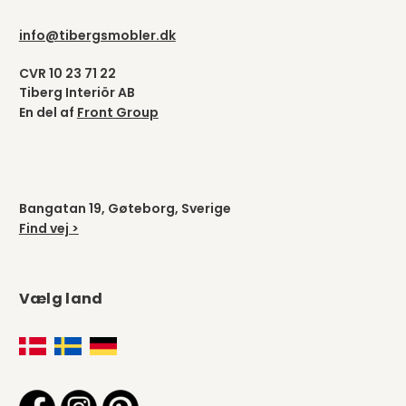
info@tibergsmobler.dk
CVR 10 23 71 22
Tiberg Interiör AB
En del af
Front Group
Bangatan 19, Gøteborg, Sverige
Find vej >
Vælg land