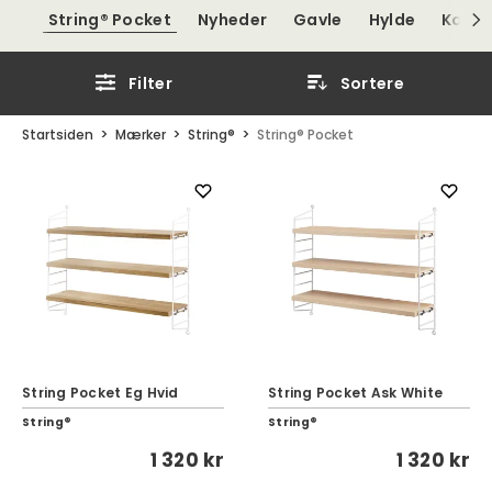
String® Pocket
Nyheder
Gavle
Hylde
Kombi
Filter
Sortere
Startsiden
Mærker
String®
String® Pocket
String Pocket Eg Hvid
String Pocket Ask White
String®
String®
1 320 kr
1 320 kr