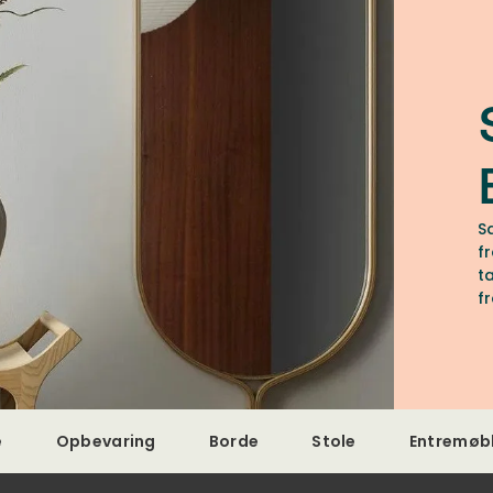
S
f
t
f
e
Opbevaring
Borde
Stole
Entremøb