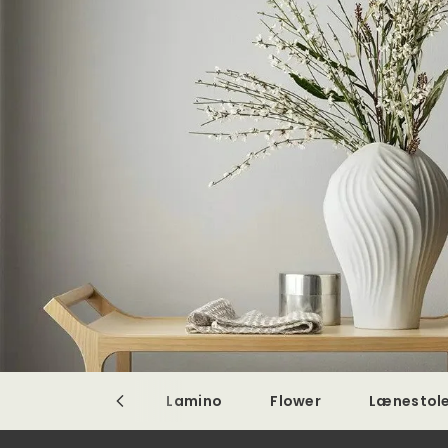
Lamino
Flower
Lænestol