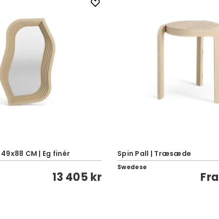
| 49x88 CM | Eg finér
Spin Pall | Træsæde
Swedese
13 405 kr
Fr