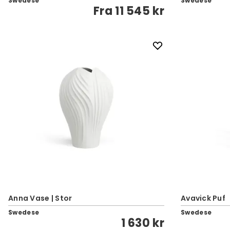
Swedese
Swedese
Fra
11 545 kr
Anna Vase | Stor
Avavick Puf
Swedese
Swedese
1 630 kr