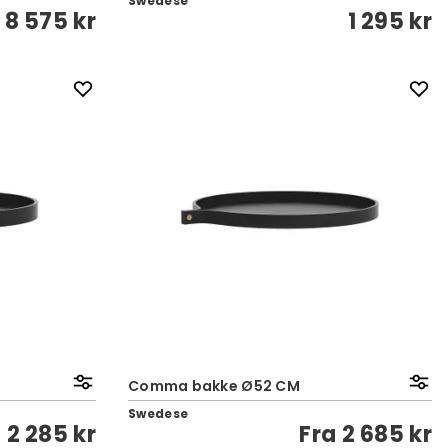
Swedese
a
8 575 kr
1 295 kr
Comma bakke Ø52 CM
Swedese
a
2 285 kr
Fra
2 685 kr