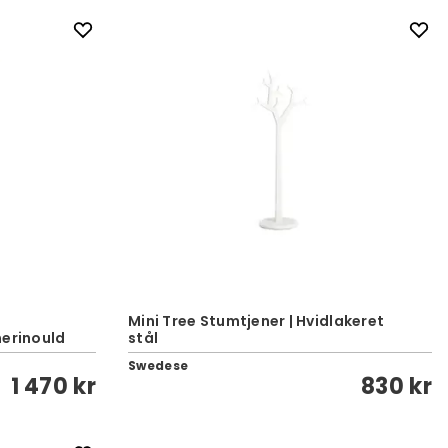
Mini Tree Stumtjener | Hvidlakeret
merinould
stål
Swedese
1 470 kr
830 kr