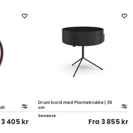
Drum bord med Plantekrukke | 36
ndt
cm
Swedese
a
3 405 kr
Fra
3 855 kr