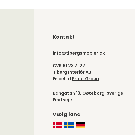
Kontakt
info@tibergsmobler.dk
CVR 10 23 71 22
Tiberg Interiör AB
En del af
Front Group
Bangatan 19, Gøteborg, Sverige
Find vej >
Vælg land