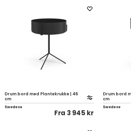
Drum bord med Plantekrukke | 46
Drum bord m
cm
cm
Swedese
Swedese
Fra
3 945 kr