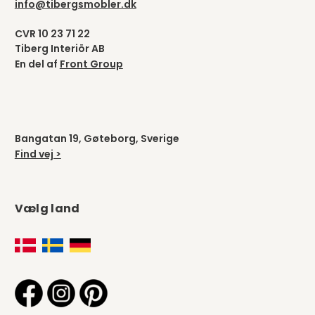
info@tibergsmobler.dk
CVR 10 23 71 22
Tiberg Interiör AB
En del af
Front Group
Bangatan 19, Gøteborg, Sverige
Find vej >
Vælg land