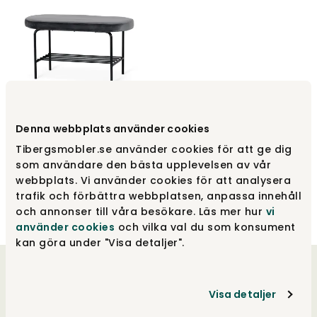
Town Entrebænk
Denna webbplats använder cookies
Torkelson
Tibergsmobler.se använder cookies för att ge dig
som användare den bästa upplevelsen av vår
1 390 kr
webbplats. Vi använder cookies för att analysera
trafik och förbättra webbplatsen, anpassa innehåll
och annonser till våra besökare. Läs mer hur
vi
använder cookies
och vilka val du som konsument
kan göra under "Visa detaljer".
Velkommen til os
Visa detaljer
Vores hjerter banker for godt design, og vores