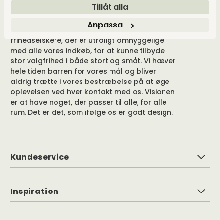
Tillåt alla
drivkraft ligger i at tilbyde et unikt udvalg og
samtidig give merværdi i form af viden, følelse
Anpassa
og tilgængelighed. Vi er også udpræget
frihedselskere, der er utroligt omhyggelige
med alle vores indkøb, for at kunne tilbyde
stor valgfrihed i både stort og småt. Vi hæver
hele tiden barren for vores mål og bliver
aldrig trætte i vores bestræbelse på at øge
oplevelsen ved hver kontakt med os. Visionen
er at have noget, der passer til alle, for alle
rum. Det er det, som ifølge os er godt design.
Kundeservice
Inspiration