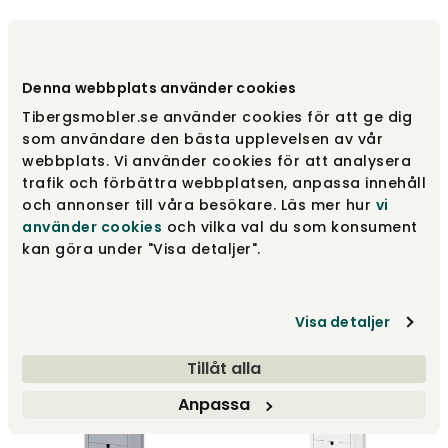
Denna webbplats använder cookies
Tibergsmobler.se använder cookies för att ge dig
som användare den bästa upplevelsen av vår
webbplats. Vi använder cookies för att analysera
trafik och förbättra webbplatsen, anpassa innehåll
och annonser till våra besökare. Läs mer hur
vi
Klinte Kommode | 3+2
Klinte Kommode | 4+4
använder cookies
och vilka val du som konsument
Skuffer | Hvid
Skuffer | Hvid
kan göra under "Visa detaljer".
Torkelson
Torkelson
4 425 kr
5 525 kr
Visa detaljer
Tillåt alla
Anpassa