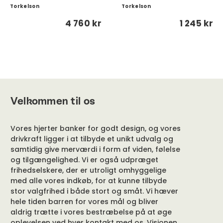
Torkelson
Torkelson
4 760 kr
1 245 kr
Velkommen til os
Vores hjerter banker for godt design, og vores
drivkraft ligger i at tilbyde et unikt udvalg og
samtidig give merværdi i form af viden, følelse
og tilgængelighed. Vi er også udpræget
frihedselskere, der er utroligt omhyggelige
med alle vores indkøb, for at kunne tilbyde
stor valgfrihed i både stort og småt. Vi hæver
hele tiden barren for vores mål og bliver
aldrig trætte i vores bestræbelse på at øge
oplevelsen ved hver kontakt med os. Visionen