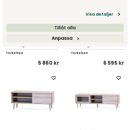
Visa detaljer
Tillåt alla
Anpassa
Joel Mediebænk 150 cm |
Joel Mediebænk 180 cm |
Olieret Eg
Olieret Eg
Torkelson
Torkelson
5 860 kr
6 595 kr