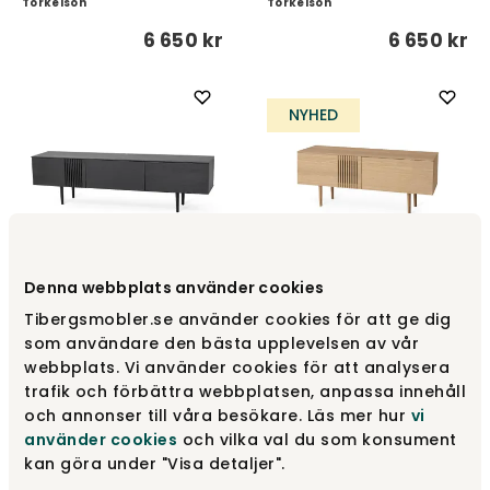
Torkelson
Torkelson
6 650 kr
6 650 kr
NYHED
Denna webbplats använder cookies
Joel Mediabænk 180 cm |
Joel Mediebænk 120 cm |
Sortbejdset eg
Olieret Eg
Tibergsmobler.se använder cookies för att ge dig
som användare den bästa upplevelsen av vår
Torkelson
Torkelson
webbplats. Vi använder cookies för att analysera
7 255 kr
5 490 kr
trafik och förbättra webbplatsen, anpassa innehåll
och annonser till våra besökare. Läs mer hur
vi
använder cookies
och vilka val du som konsument
NYHED
NYHED
kan göra under "Visa detaljer".