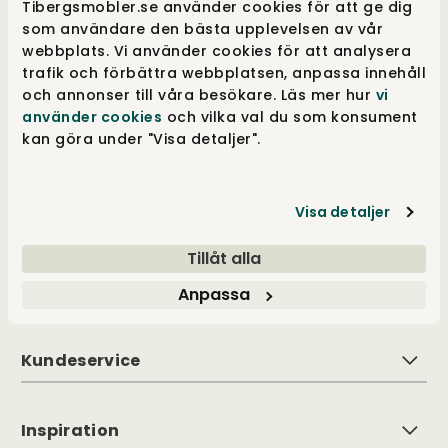
Tibergsmobler.se använder cookies för att ge dig
som användare den bästa upplevelsen av vår
Vores hjerter banker for godt design, og vores
webbplats. Vi använder cookies för att analysera
drivkraft ligger i at tilbyde et unikt udvalg og
trafik och förbättra webbplatsen, anpassa innehåll
samtidig give merværdi i form af viden, følelse
och annonser till våra besökare. Läs mer hur
vi
og tilgængelighed. Vi er også udpræget
använder cookies
och vilka val du som konsument
frihedselskere, der er utroligt omhyggelige
kan göra under "Visa detaljer".
med alle vores indkøb, for at kunne tilbyde
stor valgfrihed i både stort og småt. Vi hæver
hele tiden barren for vores mål og bliver
aldrig trætte i vores bestræbelse på at øge
Visa detaljer
oplevelsen ved hver kontakt med os. Visionen
er at have noget, der passer til alle, for alle
Tillåt alla
rum. Det er det, som ifølge os er godt design.
Anpassa
Kundeservice
Inspiration