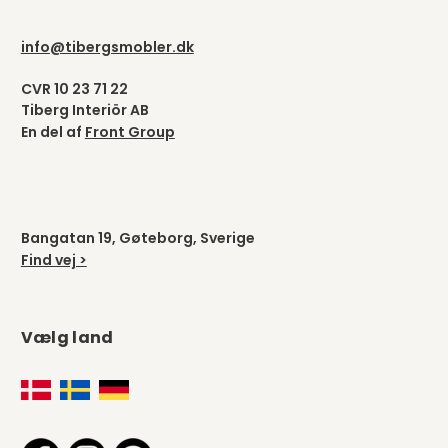
info@tibergsmobler.dk
CVR 10 23 71 22
Tiberg Interiör AB
En del af
Front Group
Bangatan 19, Gøteborg, Sverige
Find vej >
Vælg land