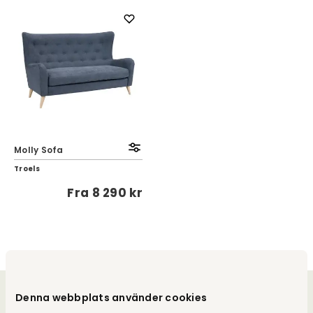
Molly Sofa
Troels
Fra
8 290 kr
Denna webbplats använder cookies
Velkommen til os