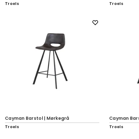
Troels
Troels
Cayman Barstol | Mørkegrå
Cayman Barst
Troels
Troels