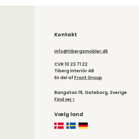
Kontakt
info@tibergsmobler.dk
CVR 10 23 71 22
Tiberg Interiör AB
En del af
Front Group
Bangatan 19, Gøteborg, Sverige
Find vej >
Vælg land