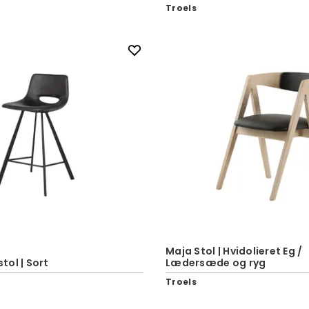
Troels
Maja Stol | Hvidolieret Eg /
ol | Sort
Lædersæde og ryg
Troels