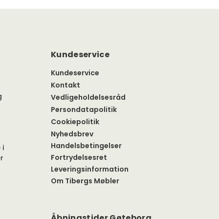
Kundeservice
Kundeservice
Kontakt
g
Vedligeholdelsesråd
Persondatapolitik
Cookiepolitik
Nyhedsbrev
Handelsbetingelser
 i
Fortrydelsesret
r
Leveringsinformation
Om Tibergs Møbler
Åbningstider Gøteborg