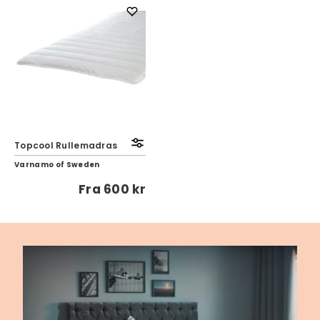
Topcool Rullemadras
Varnamo of Sweden
Fra
600 kr