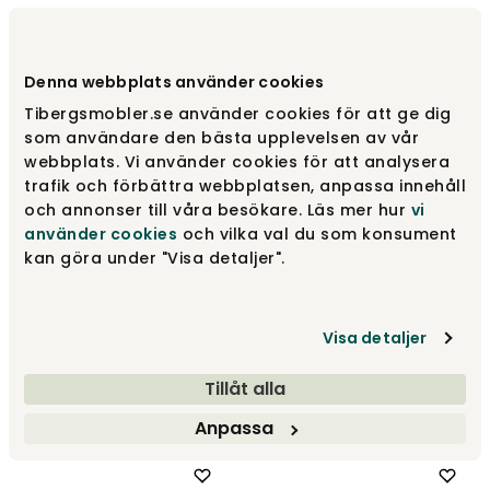
Lilja Dundyne Medium, 150
Lilja Dundyne Medium, 220
Varnamo of Sweden
Varnamo of Sweden
Denna webbplats använder cookies
3 510 kr
6 665 kr
Tibergsmobler.se använder cookies för att ge dig
som användare den bästa upplevelsen av vår
webbplats. Vi använder cookies för att analysera
trafik och förbättra webbplatsen, anpassa innehåll
och annonser till våra besökare. Läs mer hur
vi
använder cookies
och vilka val du som konsument
kan göra under "Visa detaljer".
Visa detaljer
Lilja Dundyne Varm, 150
Lilja Dunpude 50x60 Høj
Varnamo of Sweden
Varnamo of Sweden
Tillåt alla
4 170 kr
1 700 kr
Anpassa