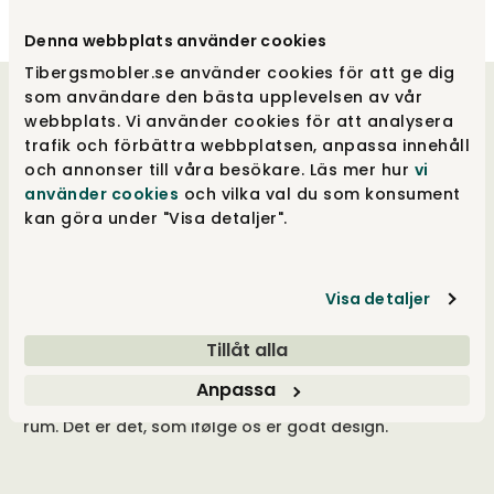
Denna webbplats använder cookies
Tibergsmobler.se använder cookies för att ge dig
som användare den bästa upplevelsen av vår
Velkommen til os
webbplats. Vi använder cookies för att analysera
trafik och förbättra webbplatsen, anpassa innehåll
och annonser till våra besökare. Läs mer hur
vi
Vores hjerter banker for godt design, og vores
använder cookies
och vilka val du som konsument
drivkraft ligger i at tilbyde et unikt udvalg og
kan göra under "Visa detaljer".
samtidig give merværdi i form af viden, følelse
og tilgængelighed. Vi er også udpræget
frihedselskere, der er utroligt omhyggelige
med alle vores indkøb, for at kunne tilbyde
Visa detaljer
stor valgfrihed i både stort og småt. Vi hæver
hele tiden barren for vores mål og bliver
Tillåt alla
aldrig trætte i vores bestræbelse på at øge
oplevelsen ved hver kontakt med os. Visionen
Anpassa
er at have noget, der passer til alle, for alle
rum. Det er det, som ifølge os er godt design.