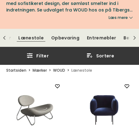
med sofistikeret design, der sømløst smelter ind i
indretningen. Se udvalget fra WOUD hos os på Tibergs
Møbler.
Læs mere
ofaer
Lænestole
Opbevaring
Entremøbler
Belysn
Filter
Sortere
Startsiden
Mærker
WOUD
Lænestole