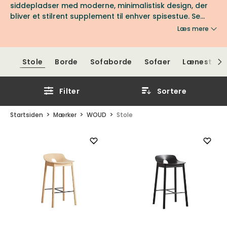
siddepladser med moderne, minimalistisk design, der
bliver et stilrent supplement til enhver spisestue. Se
sortimentet fra WOUD hos os på Tibergs Møbler.
Læs mere
Stole
Borde
Sofaborde
Sofaer
Lænestole
Filter
Sortere
Startsiden
Mærker
WOUD
Stole