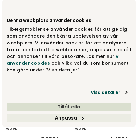
Soma Barstol SH75 |
Soma Stol Olieret Eg |
Denna webbplats använder cookies
Sortmalet Ask
Lædersæde Cognac
Tibergsmobler.se använder cookies för att ge dig
WOUD
WOUD
som användare den bästa upplevelsen av vår
5 290 kr
4 435 kr
webbplats. Vi använder cookies för att analysera
trafik och förbättra webbplatsen, anpassa innehåll
och annonser till våra besökare. Läs mer hur
vi
använder cookies
och vilka val du som konsument
kan göra under "Visa detaljer".
Visa detaljer
Tillåt alla
Soma Stol Olieret Eg |
Soma Stol Sortmalet Ask |
Anpassa
Træsæde
Lædersæde Sort
WOUD
WOUD