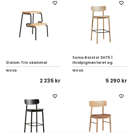
Soma Barstol SH75 |
Slalom Trin skammel
Hvidpigmenteret eg
WOUD
WOUD
2 235 kr
5 290 kr