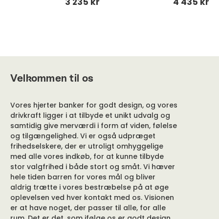
3 235 kr
4 435 kr
Velkommen til os
Vores hjerter banker for godt design, og vores
drivkraft ligger i at tilbyde et unikt udvalg og
samtidig give merværdi i form af viden, følelse
og tilgængelighed. Vi er også udpræget
frihedselskere, der er utroligt omhyggelige
med alle vores indkøb, for at kunne tilbyde
stor valgfrihed i både stort og småt. Vi hæver
hele tiden barren for vores mål og bliver
aldrig trætte i vores bestræbelse på at øge
oplevelsen ved hver kontakt med os. Visionen
er at have noget, der passer til alle, for alle
rum. Det er det, som ifølge os er godt design.