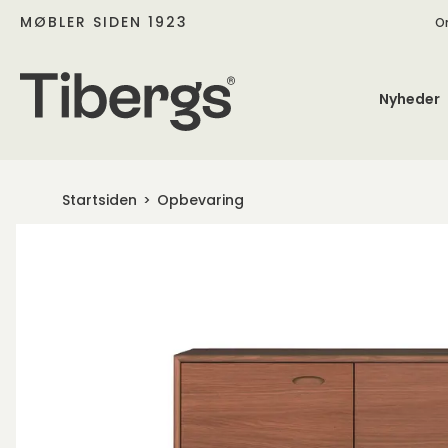
MØBLER SIDEN 1923
O
Nyheder
Startsiden
Opbevaring