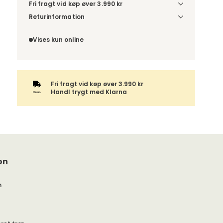
Fri fragt vid køp øver 3.990 kr
Vælg udførelse via “Træf dine valg” for at se
Returinformation
fragtinformation for din kombination.
Da du bestiller produktet efter dine egne valg, er
der ikke fortrydelsesret.
Vises kun online
Fri fragt vid køp øver 3.990 kr
Handl trygt med Klarna
on
m