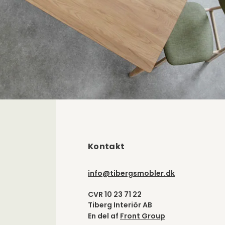
Kontakt
info@tibergsmobler.dk
CVR 10 23 71 22
Tiberg Interiör AB
En del af
Front Group