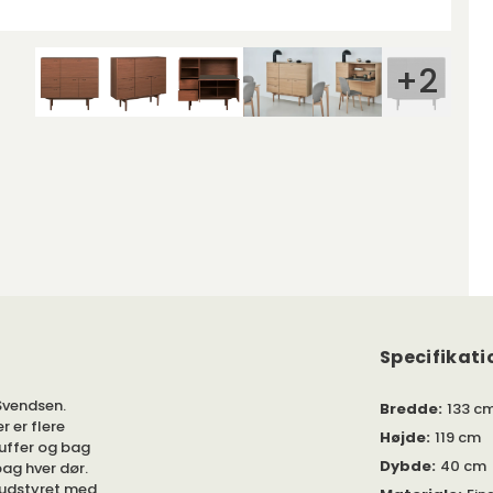
+
2
Specifikati
Svendsen.
Bredde
:
133 c
r er flere
Højde
:
119 cm
kuffer og bag
Dybde
:
40 cm
bag hver dør.
 udstyret med