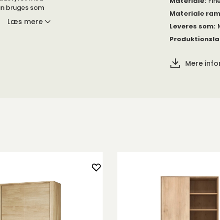
Materiale
:
Fin
an bruges som
Materiale ra
 tilgang! Findes
Læs mere
Leveres som
:
Produktionsl
. Designen er
e har blød
Mere inf
ordplade i en
an med fordel
e og skuffer af