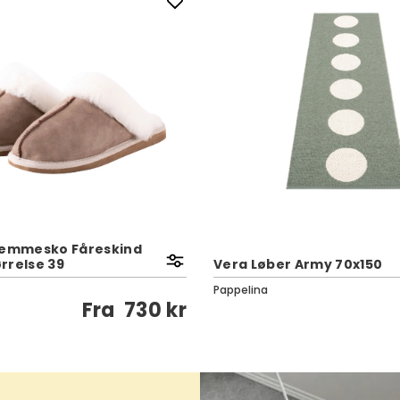
jemmesko Fåreskind
ørrelse 39
Vera Løber Army 70x150
Pappelina
Fra
730 kr