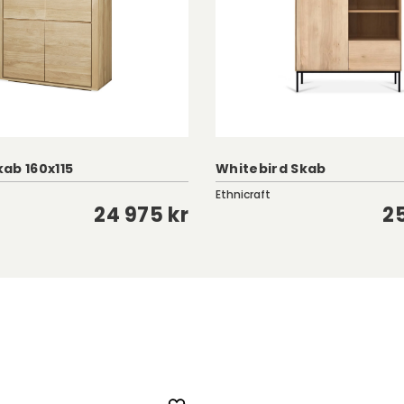
ab 160x115
Whitebird Skab
Ethnicraft
24 975 kr
25