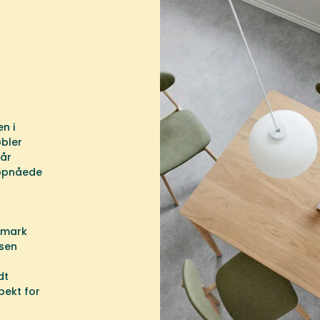
n i
øbler
 år
 opnåede
anmark
dsen
dt
pekt for