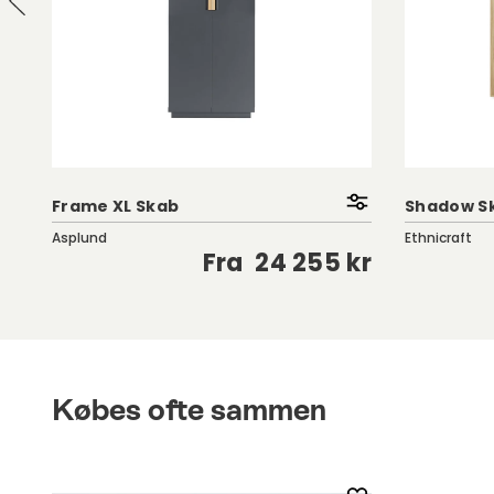
d
Frame XL Skab
Shadow Sk
Asplund
Ethnicraft
kr
Fra
24 255 kr
Købes ofte sammen