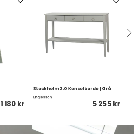
Stockholm 2.0 Konsolborde | Grå
Kl
Englesson
To
1 180 kr
5 255 kr