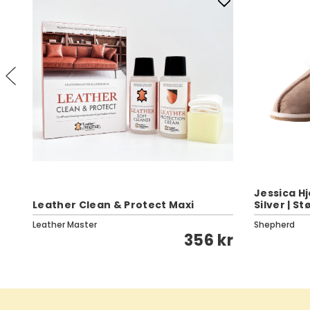
Jessica H
Leather Clean & Protect Maxi
Silver | St
Leather Master
Shepherd
kr
356 kr