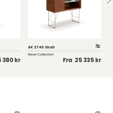
AK 2740 Skab
Ae
Naver Collection
PB
 380 kr
Fra
25 335 kr