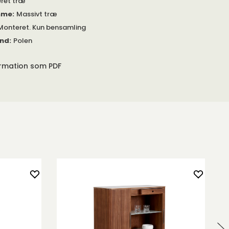
eret træ
mme
:
Massivt træ
Monteret. Kun bensamling
and
:
Polen
ormation som PDF