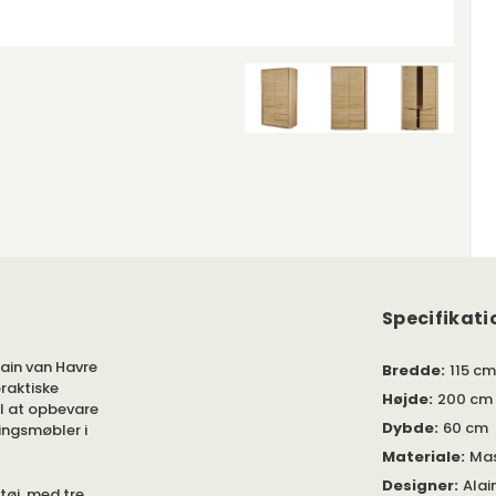
Specifikati
lain van Havre
Bredde
:
115 cm
praktiske
Højde
:
200 cm
il at opbevare
Dybde
:
60 cm
ingsmøbler i
Materiale
:
Mas
Designer
:
Alai
tøj, med tre