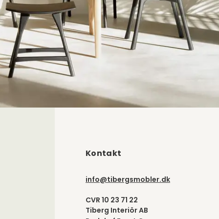
Kontakt
info@tibergsmobler.dk
CVR 10 23 71 22
Tiberg Interiör AB
En del af
Front Group