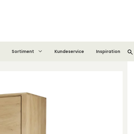
m Tibergs Møbler
Fri fragt vid køp øver 3.990 kr
Tilbud
Mærker
Sortiment
Kundeservice