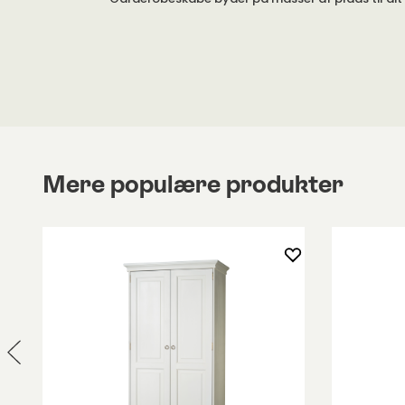
låger og to skuffer. Garderobeskabet er lavet af
hårdvoksolieret eg.
Observer! Garderobeskabet vejer 158 kg.
Mere populære produkter