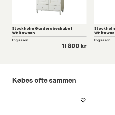
Stockholm Garderobeskabe |
Stockholm
Whitewash
Whitewas
Englesson
Englesson
kr
11 800 kr
Købes ofte sammen