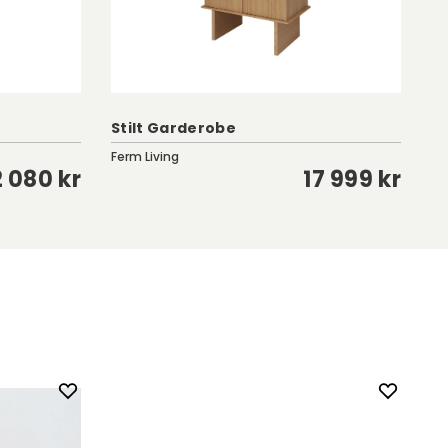
St
Stilt Garderobe
Hv
Ferm Living
St
2 080 kr
17 999 kr