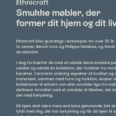
Smukke møbler, der
former dit hjem og dit li
Ethnicraft blev grundlagt i Antwerpen for over 25 år 
​​to venner, Benoit Loos og Philippe Delaisse, og fandt
sin identitet.
I dag fortsætter de med at udvide deres kreative pa
udvikle og udvide en kollektion, der forbliver tro mod
karakter. Centreret omkring aspekter af kvalitet og
materialer, sammen med form og funktion, skaber 
kollektioner til ethvert rum eller område: lige fra møb
definerer formålet med et område, til tilbehør, der b
det med betydning.
Dit hjem skal være mere end bare genstande. Det s
fyldt med ting, der har betydning og får dit hjem til a
indbydende og i høj grad dit eget.