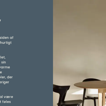
v
siden af
 hurtigt
let,
 sin
 varme
de
ler, der
eriger
kal være
t føles