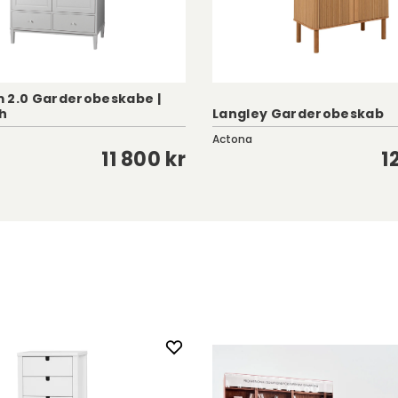
 2.0 Garderobeskabe |
h
Langley Garderobeskab
Actona
11 800 kr
1