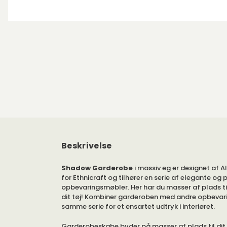
Beskrivelse
Shadow Garderobe
i massiv eg er designet af A
for Ethnicraft og tilhører en serie af elegante og 
opbevaringsmøbler. Her har du masser af plads t
dit tøj! Kombiner garderoben med andre opbevar
samme serie for et ensartet udtryk i interiøret.
Garderobeskabe byder på masser af plads til dit 