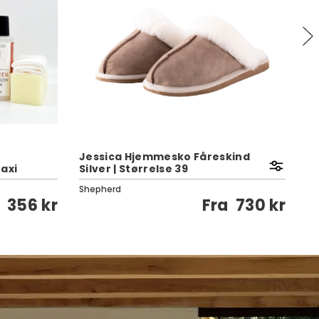
Jessica Hjemmesko Fåreskind
axi
Silver | Størrelse 39
V
Shepherd
Pa
356 kr
Fra
730 kr