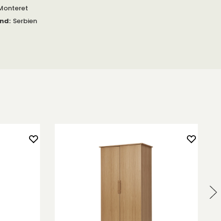
Monteret
and
:
Serbien