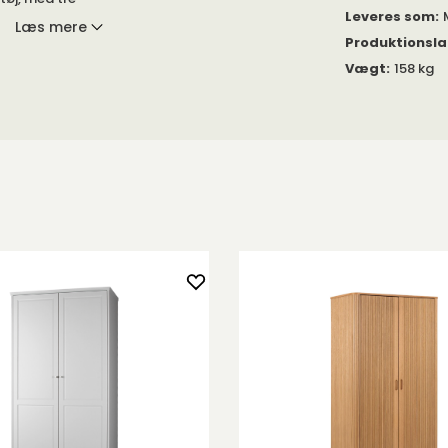
Leveres som
:
 massiv
Læs mere
Produktionsl
Vægt
:
158 kg