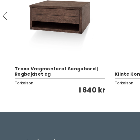
Trace Vægmonteret Sengebord |
Røgbejdset eg
Klinte Kom
Torkelson
Torkelson
kr
1 640 kr
Ethnicraft