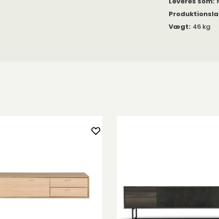
Leveres som
:
r. Modellerne
voksolieret eg.
Produktionsl
kun nem at
Vægt
:
46 kg
aturlige