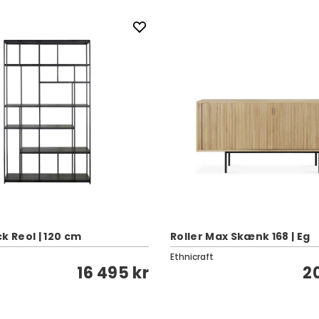
k Reol | 120 cm
Roller Max Skænk 168 | Eg
Ethnicraft
16 495 kr
2