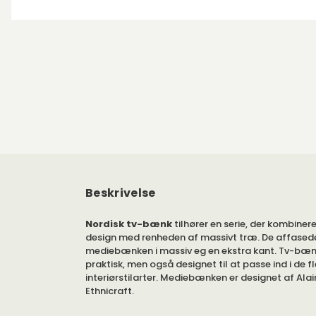
Beskrivelse
Nordisk tv-bænk
tilhører en serie, der kombinere
design med renheden af ​​massivt træ. De affasede
mediebænken i massiv eg en ekstra kant. Tv-bænk
praktisk, men også designet til at passe ind i de f
interiørstilarter. Mediebænken er designet af Alai
Ethnicraft.