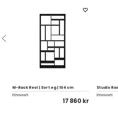
M-Rack Reol | Sort eg | 104 cm
Studio Rac
Ethnicraft
Ethnicraft
kr
17 860 kr