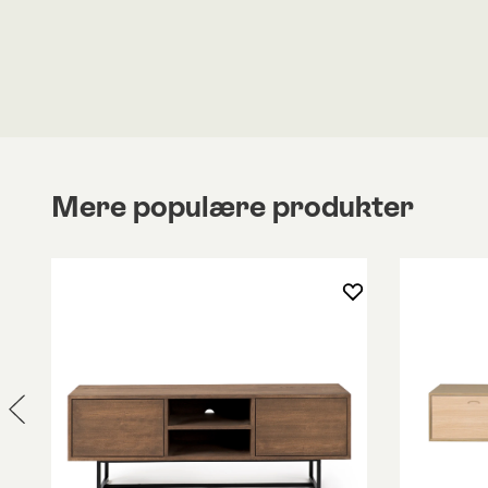
Tv-bænken fås i to bredder: 120 og 180 centimete
har en skuffe og en hængslet låge af massiv hård
Den hårdvoksoliede overfladebehandling er ikke 
vedligeholde, men fremhæver også materialets n
skønhed.
Mere populære produkter