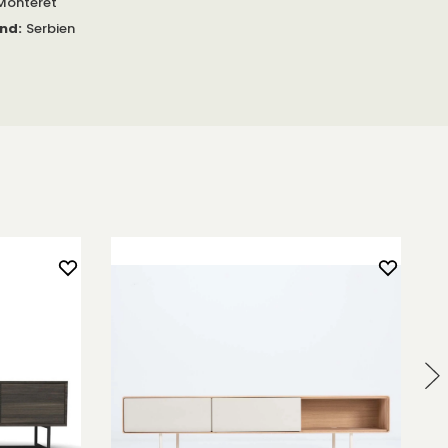
Monteret
and
:
Serbien