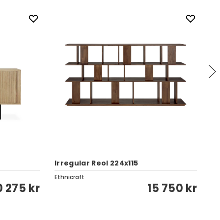
Irregular Reol 224x115
W
Ethnicraft
Et
0 275 kr
15 750 kr