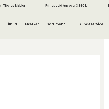
m Tibergs Møbler
Fri fragt vid køp øver 3.990 kr
Tilbud
Mærker
Sortiment
Kundeservice