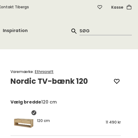
Kontakt Tibergs
Kasse
Inspiration
Varemærke
:
Ethnicraft
Nordic TV-bænk 120
Vælg bredde
120 cm
120 cm
11 490 kr