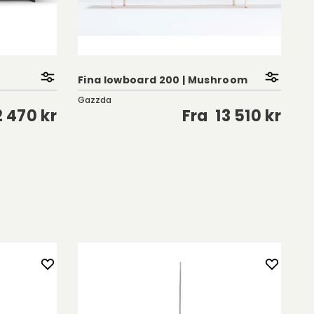
Br
Fina lowboard 200 | Mushroom
H
Gazzda
Ro
2 470 kr
Fra
13 510 kr