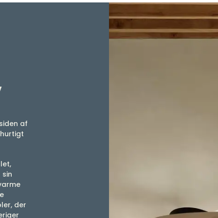
v
siden af
 hurtigt
let,
 sin
 varme
de
ler, der
eriger