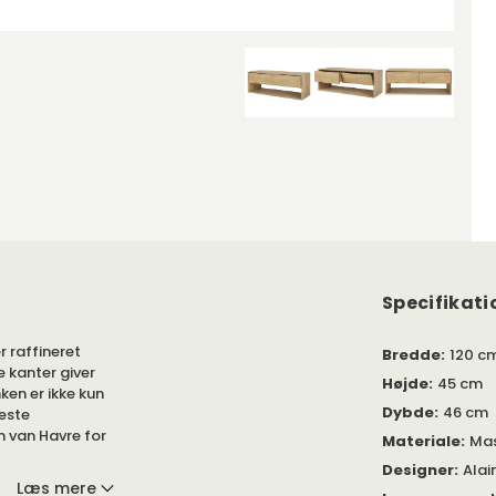
Specifikati
r raffineret
Bredde
:
120 c
 kanter giver
Højde
:
45 cm
en er ikke kun
Dybde
:
46 cm
leste
n van Havre for
Materiale
:
Mas
Designer
:
Alai
Læs mere