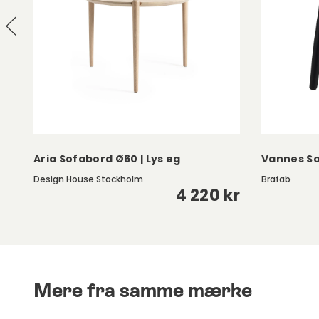
Aria Sofabord Ø60 | Lys eg
Vannes So
Design House Stockholm
Brafab
kr
4 220 kr
Mere fra samme mærke