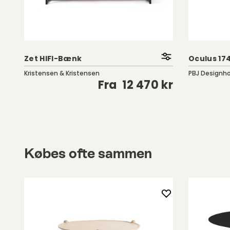
Zet HIFI-Bænk
Oculus 17
Kristensen & Kristensen
PBJ Designh
kr
Fra
12 470 kr
Købes ofte sammen