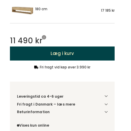
180 cm
17 185 kr
11 490 kr
Læg i kurv
Fri fragt vid køp øver 3.990 kr
Leveringstid ca 4-6 uger
Fri fragt i Danmark – læs mere
Denne vare leveres til din dør/tomtgrænse. Inden
Returinformation
levering bliver du kontaktet med information om
Da du bestiller produktet efter dine egne valg, er
det forventede leveringstidspunkt. Bestilles
der ikke fortrydelsesret.
Vises kun online
varen sammen med andre produkter, sendes