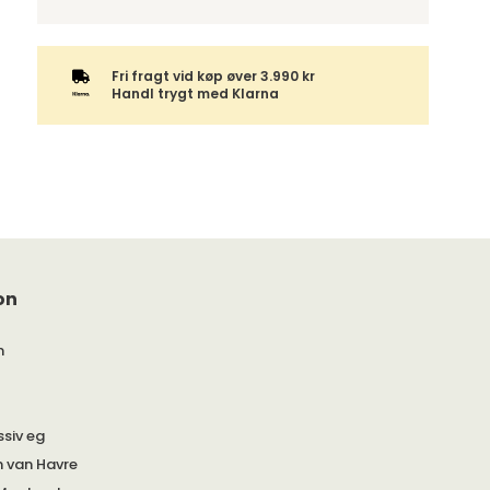
hele ordren samlet.
Fri fragt vid køp øver 3.990 kr
Handl trygt med Klarna
on
m
siv eg
n van Havre