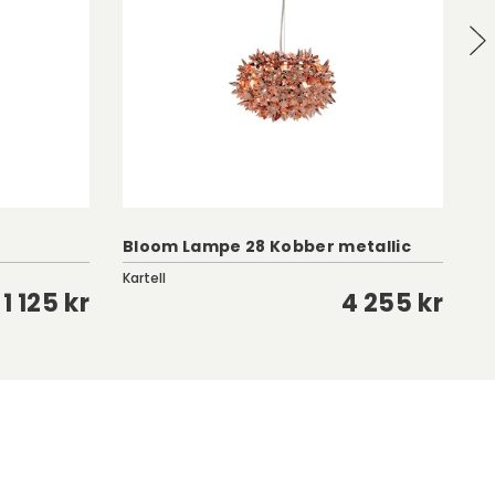
Bloom Lampe 28 Kobber metallic
C
Kartell
Fe
1 125 kr
4 255 kr