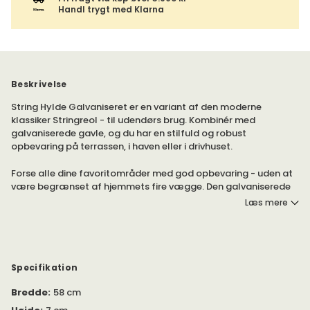
Handl trygt med Klarna
Beskrivelse
String Hylde Galvaniseret er en variant af den moderne
klassiker Stringreol - til udendørs brug. Kombinér med
galvaniserede gavle, og du har en stilfuld og robust
opbevaring på terrassen, i haven eller i drivhuset.
Forse alle dine favoritområder med god opbevaring - uden at
være begrænset af hjemmets fire vægge. Den galvaniserede
metal tåler alle vejrforhold og giver din String-kombination et
Læs mere
flot robust udseende.
Kombiner din egen String med forskellige skillevægsfarver,
hylder og tilbehør. String-hylde er let at udbygge både i
højden og bredden.
Specifikation
Bredde
:
58 cm