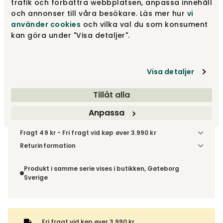
trafik och förbättra webbplatsen, anpassa innehåll
och annonser till våra besökare. Läs mer hur
vi
785 kr
använder cookies
och vilka val du som konsument
kan göra under "Visa detaljer".
Læg i kurv
Fri fragt vid køp øver 3.990 kr
Visa detaljer
Tillåt alla
Anpassa
Leveringstid ca 6-8 uger
Fragt 49 kr - Fri fragt vid køp øver 3.990 kr
Denne vare sendes til et udleveringssted. Du vælger selv i
Returinformation
kassen, hvilket DHL- eller PostNord-udleveringssted du
Da du bestiller produktet efter dine egne valg, er der ikke
ønsker at få din levering sendt til. For DHL kan pakken enten
fortrydelsesret.
Produkt i samme serie vises i butikken, Gøteborg
leveres til et udleveringssted eller direkte til din adresse –
Sverige
du vælger selv ved adviseringen. Hvis varen bestilles
sammen med andre produkter, sendes hele ordren samlet
med samme leveringsmetode.
Fri fragt vid køp øver 3.990 kr