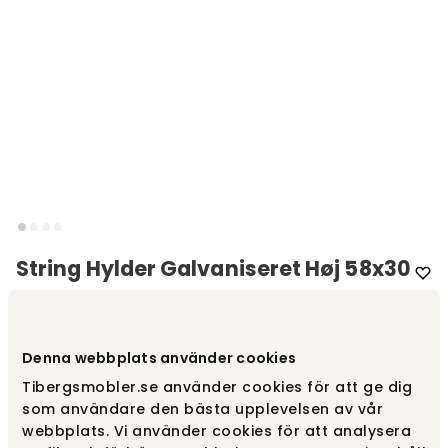
String Hylder Galvaniseret Høj 58x30
Varemærke
:
String®
Denna webbplats använder cookies
Vælg størrelse
Tibergsmobler.se använder cookies för att ge dig
58x30 Høj
som användare den bästa upplevelsen av vår
webbplats. Vi använder cookies för att analysera