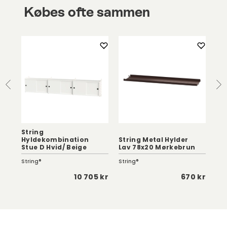
Købes ofte sammen
String
Hyldekombination
String Metal Hylder
St
Stue D Hvid/ Beige
Lav 78x20 Mørkebrun
Mø
String®
String®
Str
 kr
10 705 kr
670 kr