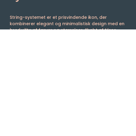
String-systemet er et prisvindende ikon, der
kombinerer elegant og minimalistisk design med en
bred vifte af farver og størrelser. Skabt af Nisse
Strinning i 1949 har dette hyldesystem ikke blot
vundet adskillige priser, men fortsætter også med
at imponere som en tidløs designklassiker. Det er let
at montere, nemt at tilpasse og udvide med hylder i
forskellige dybder og sidepaneler. Tilføj skabe,
skuffer eller bordplader for at skræddersy reolen til
dine behov. String-systemet er det perfekte valg for
dem, der søger både funktionalitet og æstetik.
Velkommen til os