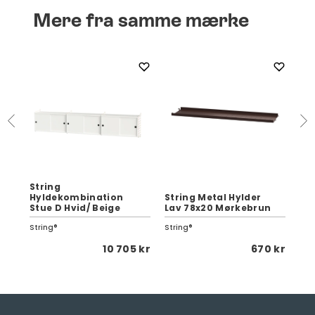
Mere fra samme mærke
String
Hyldekombination
String Metal Hylder
St
Stue D Hvid/ Beige
Lav 78x20 Mørkebrun
Mø
String®
String®
Str
 kr
10 705 kr
670 kr