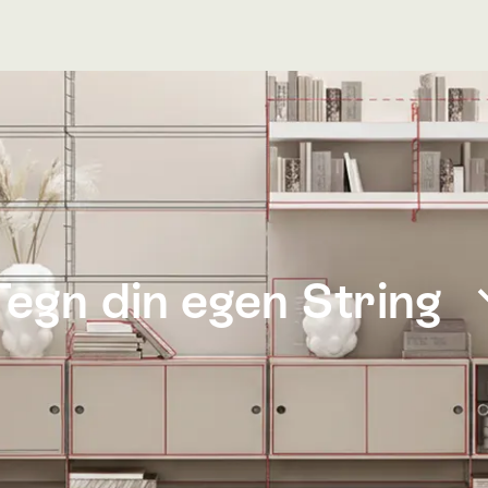
styr til grillen
din egen
r.
Tegn din egen String