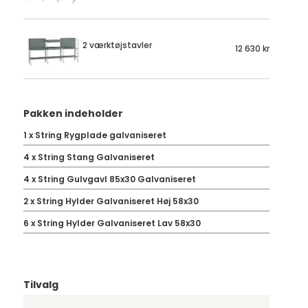
2 værktøjstavler
12 630 kr
Pakken indeholder
1
x
String Rygplade galvaniseret
4
x
String Stang Galvaniseret
4
x
String Gulvgavl 85x30 Galvaniseret
2
x
String Hylder Galvaniseret Høj 58x30
6
x
String Hylder Galvaniseret Lav 58x30
Tilvalg