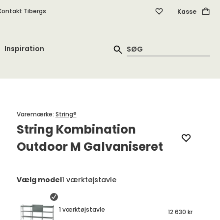
Kontakt Tibergs
Kasse
Inspiration
Varemærke
:
String®
String Kombination
Outdoor M Galvaniseret
Vælg model
1 værktøjstavle
1 værktøjstavle
12 630 kr