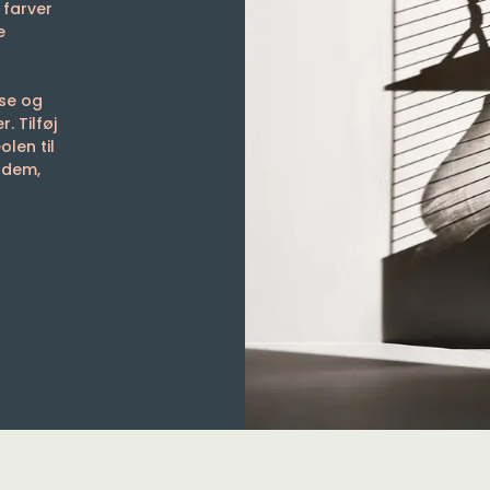
 farver
e
sse og
. Tilføj
len til
 dem,