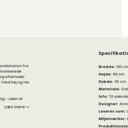
Specifikati
kombination fra
Bredde
:
180 c
alvaniserede
Højde
:
89 cm
og efterlader
Dybde
:
30 cm
 med høj og lav
Materiale
:
Gal
Info
:
Til udend
ng - uden at
Designer
:
Anna
lvaniserede
Læs mere
ombination et
Leveres som
:
Miljømærker
:
mod en væg. Her
Produktionsl