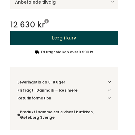
Anbefalede tilvalg
12 630 kr
Læg i kurv
Fri fragt vid køp øver 3.990 kr
Leveringstid ca 6-8 uger
Fri fragt i Danmark – læs mere
Denne vare leveres til din dør/tomtgrænse. Inden
Returinformation
levering bliver du kontaktet med information om
Da du bestiller produktet efter dine egne valg, er
det forventede leveringstidspunkt. Bestilles
der ikke fortrydelsesret.
Produkt i samme serie vises i butikken,
varen sammen med andre produkter, sendes
Gøteborg Sverige
hele ordren samlet.