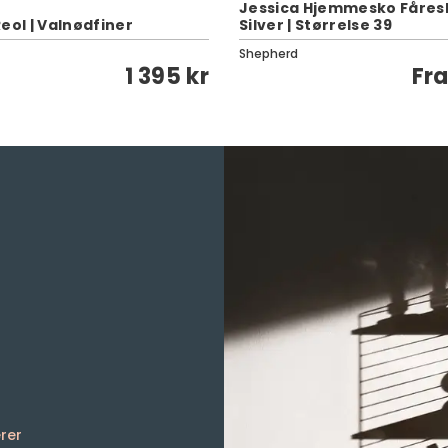
Jessica Hjemmesko Fåres
eol | Valnødfiner
Silver | Størrelse 39
Shepherd
1 395 kr
Fr
rer