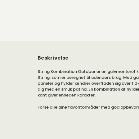
Beskrivelse
String Kombination Outdoor er en gulvmonteret 
String, som er beregnet til udendørs brug. Med g
paneler og hylder ændrer overfladen sig over tid 
dig med en smuk patina. En kombination af hylder
kant giver enheden karakter.
Forse alle dine favoritområder med god opbevari
være begrænset af hjemmets fire vægge. Den ga
metal tåler alle vejrforhold og giver din String-k
fint robust udseende.
Hyllen er fritstående og behøver ikke monteres 