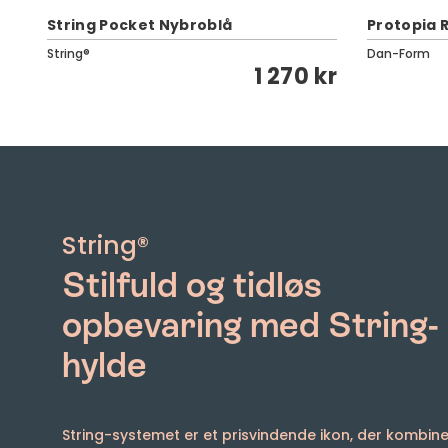
String Pocket Nybroblå
Protopia R
String®
Dan-Form
kr
1 270 kr
String®
Stilfuld og tidløs
opbevaring med String-
hylde
String-systemet er et prisvindende ikon, der kombine