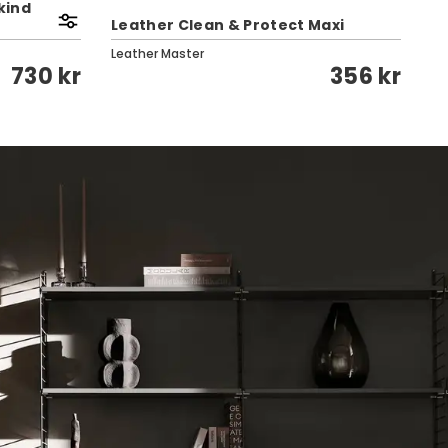
kind
Leather Clean & Protect Maxi
Kl
Leather Master
To
a
730 kr
356 kr