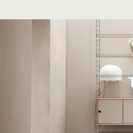
kan du opbevare havredskaber, eller hvorfor ikke ud
eller Outdoorkøkkenet.
Passer kombinationen ikke til dine ønsker? Opret 
kombination med Strings byggeprogram nedenfo