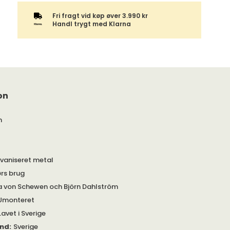
Fri fragt vid køp øver 3.990 kr
Handl trygt med Klarna
on
m
vaniseret metal
ørs brug
 von Schewen och Björn Dahlström
Umonteret
Lavet i Sverige
and
:
Sverige