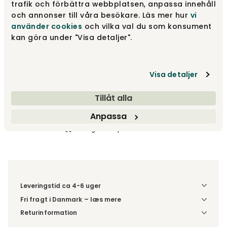
trafik och förbättra webbplatsen, anpassa innehåll
och annonser till våra besökare. Läs mer hur
vi
använder cookies
och vilka val du som konsument
Ash
21 765 kr
kan göra under "Visa detaljer".
Visa detaljer
21 765 kr
Tillåt alla
Læg i kurv
Anpassa
Fri fragt vid køp øver 3.990 kr
Leveringstid ca 4-6 uger
Fri fragt i Danmark – læs mere
Denne vare leveres til din dør/tomtgrænse. Inden levering
Returinformation
bliver du kontaktet med information om det forventede
Da du bestiller produktet efter dine egne valg, er der ikke