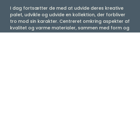
I dag fortsætter de med at udvide deres kreative
palet, udvikle og udvide en kollektion, der forbliver
tro mod sin karakter. Centreret omkring aspekter af
kvalitet og varme materialer, sammen med form og
funktion, skaber de kollektioner til ethvert rum eller
område: lige fra møbler, der definerer formålet med
et område, til tilbehør, der beriger det med
betydning.
Dit hjem skal være mere end bare genstande. Det
skal være fyldt med ting, der har betydning og får
dit hjem til at føles indbydende og i høj grad dit
eget.