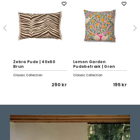
Zebra Pude | 40x60
Lemon Garden
Se
Brun
Pudebetræk | Grøn
Da
Classic Collection
Classic Collection
Fer
 kr
290 kr
195 kr