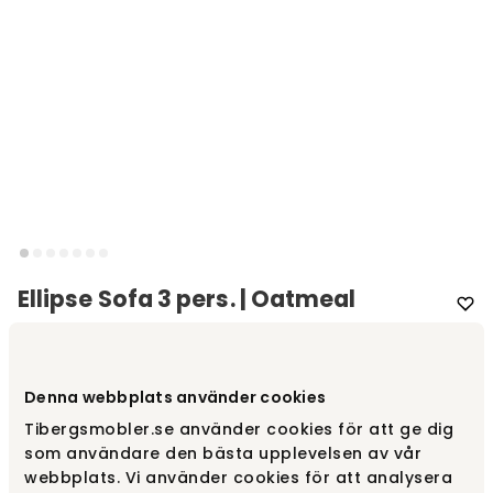
Ellipse Sofa 3 pers. | Oatmeal
Varemærke
:
Ethnicraft
Denna webbplats använder cookies
Vælg udførelse
Oatmeal
Tibergsmobler.se använder cookies för att ge dig
som användare den bästa upplevelsen av vår
Oatmeal
21 765 kr
webbplats. Vi använder cookies för att analysera