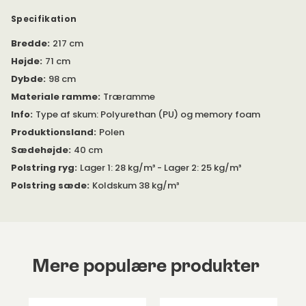
Vælg mellem to forskellige stoffer: Havre og Ask.
Stofkomposition: VI31% LI28% PES23% PC 11% CO 7%. 30.000 i
Specifikation
Martindale.
Bredde
:
217 cm
Højde
:
71 cm
Dybde
:
98 cm
Materiale ramme
:
Træramme
Info
:
Type af skum: Polyurethan (PU) og memory foam
Produktionsland
:
Polen
Sædehøjde
:
40 cm
Polstring ryg
:
Lager 1: 28 kg/m³ - Lager 2: 25 kg/m³
Polstring sæde
:
Koldskum 38 kg/m³
Mere populære produkter