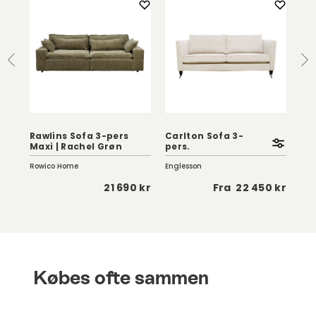
Rawlins Sofa 3-pers
Carlton Sofa 3-
Ric
Maxi | Rachel Grøn
pers.
Br
Rowico Home
Englesson
Fer
 kr
21 690 kr
Fra
22 450 kr
Købes ofte sammen