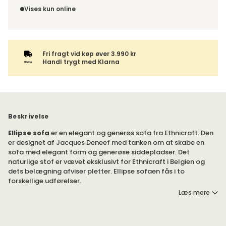
leveringstidspunkt. Bestilles varen sammen med andre
fortrydelsesret.
Vises kun online
produkter, sendes hele ordren samlet.
Fri fragt vid køp øver 3.990 kr
Handl trygt med Klarna
Beskrivelse
Ellipse sofa
er en elegant og generøs sofa fra Ethnicraft. Den
er designet af Jacques Deneef med tanken om at skabe en
sofa med elegant form og generøse siddepladser. Det
naturlige stof er vævet eksklusivt for Ethnicraft i Belgien og
dets belægning afviser pletter. Ellipse sofaen fås i to
forskellige udførelser.
Læs mere
Ellipse-sofaen har en polstring af memory foam, et skum der
former sig efter kroppen.