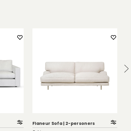
Flaneur Sofa | 2-personers
Ch