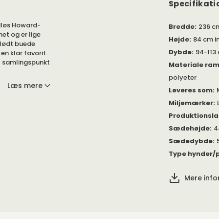
Specifikati
dløs Howard-
Bredde
:
236 c
et og er lige
Højde
:
84 cm i
blødt buede
Dybde
:
94-113
n klar favorit.
gt samlingspunkt
Materiale ra
polyeter
Læs mere
Leveres som
:
personers sofa,
Miljømærker
:
Produktionsl
laceres både i
har vendbare
Sædehøjde
:
4
form. 3-
Sædedybde
:
.
Type hynder/p
 oprindelse fra
ldskum,
Mere inf
algte
øbel at holde