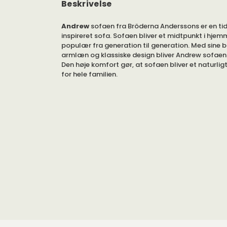
Beskrivelse
Andrew
sofaen fra Bröderna Anderssons er en ti
inspireret sofa. Sofaen bliver et midtpunkt i hjemm
populær fra generation til generation. Med sine 
armlæn og klassiske design bliver Andrew sofaen e
Den høje komfort gør, at sofaen bliver et naturli
for hele familien.
Andrew-sofaen tilbydes som 2,5-personers og 3-
lige eller buet.
Andrew sofa kan med sin rene og elegante figur p
den større sal og det mindre dagligstue. Sofaen 
sæde- og rygpuder, hvilket gør, at den holder sin 
personers sofaen kan vælges med 2 eller 3 puder
Sofaen er fremstillet af en massiv træramme med
svensk skov. Polstringen består af en kerne af ko
havfugledun og skåret latex. De omhyggeligt udv
materialer gør Andrew sofaen til et behageligt m
af i lang tid.