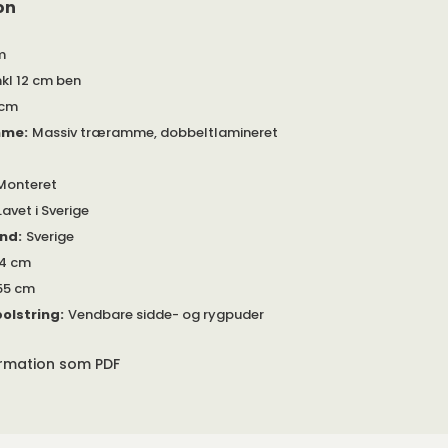
on
m
nkl 12 cm ben
 cm
mme
:
Massiv træramme, dobbeltlamineret
Monteret
Lavet i Sverige
and
:
Sverige
4 cm
55 cm
olstring
:
Vendbare sidde- og rygpuder
ormation som PDF