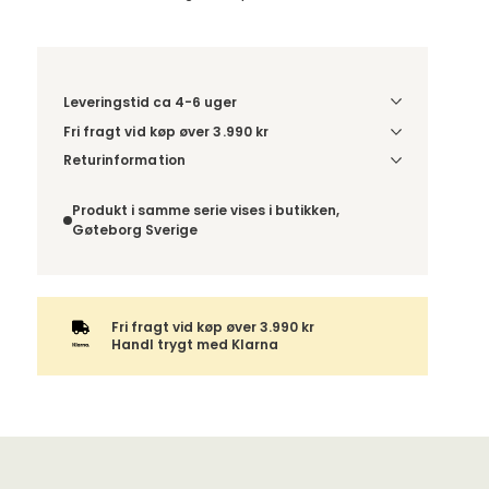
Leveringstid ca 4-6 uger
Fri fragt vid køp øver 3.990 kr
Vælg udførelse via “Træf dine valg” for at se
Returinformation
fragtinformation for din kombination.
Da du bestiller produktet efter dine egne valg, er
der ikke fortrydelsesret.
Produkt i samme serie vises i butikken,
Gøteborg Sverige
Fri fragt vid køp øver 3.990 kr
Handl trygt med Klarna