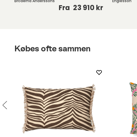
Bröderna Anderssons
Englesson
kr
Fra
23 910 kr
Købes ofte sammen