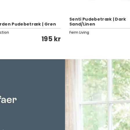
Senti Pudebetræk | Dark
rden Pudebetræk | Grøn
Sand/Linen
ction
Ferm Living
195 kr
faer