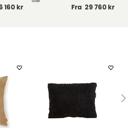
Gubi
Fu
6 160 kr
Fra
29 760 kr