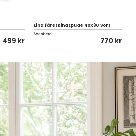
Lina fåreskindspude 40x30 Sort
Ti
Shepherd
Cl
499 kr
770 kr