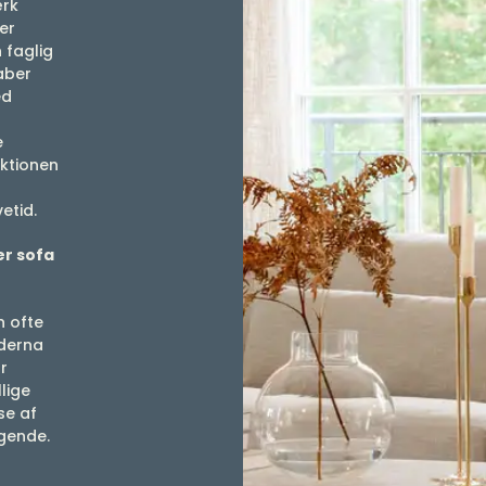
ærk
er
faglig
aber
ed
e
uktionen
etid.
er sofa
n ofte
öderna
r
lige
se af
gende.