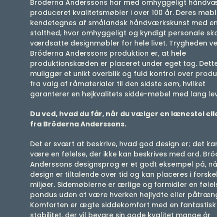
Bröderna Anderssons har med omhyggeligt håndv
produceret kvalitetsmøbler i over 100 år. Deres møbl
kendetegnes af smålandsk håndværkskunst med en 
stolthed, hvor omhyggeligt og kyndigt personale sk
værdsatte designmøbler for hele livet. Trygheden v
Bröderna Anderssons produktion er, at hele
produktionskæden er placeret under eget tag. Dett
muliggør et unikt overblik og fuld kontrol over prod
fra valg af råmaterialer til den sidste søm, hvilket
garanterer en højkvalitets sidde-møbel med lang lev
Du ved, hvad du får, når du vælger en lænestol ell
fra Bröderna Anderssons.
Det er svært at beskrive, hvad god design er; det ka
være en følelse, der ikke kan beskrives med ord. Br
Anderssons designsprog er et godt eksempel på, nå
design er tiltalende over tid og kan placeres i forskel
miljøer. Sidemøblerne er ærlige og formidler en følel
pondus uden at være hverken højlydte eller påtræn
Komforten er ægte siddekomfort med en fantastisk
stabilitet, der vil bevare sin gode kvalitet mange år