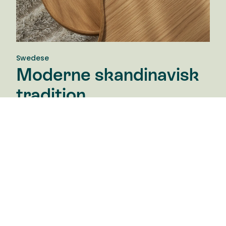
Swedese
Moderne skandinavisk
tradition.
Swedese Møbler AB er en klassisk svensk
møbelvirksomhed med stærke rødder både i
hjemmet og i den offentlige rum. Swedeses idé er
den samme i dag som for treds år siden: At skabe
smukke møbler til fremtiden med afsæt i en
moderne skandinavisk tradition. Med visionære
designere, der deler den tidløse idé om den
arkitektoniske helhed.