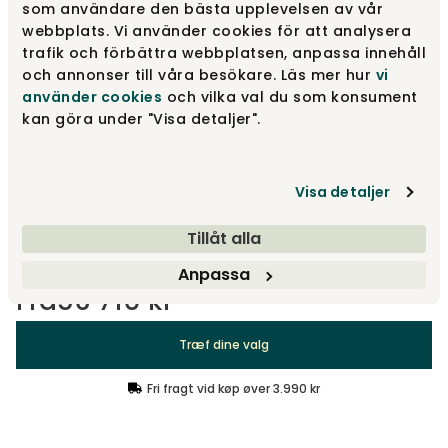
som användare den bästa upplevelsen av vår
2-pers.
Fra
56 710 kr
webbplats. Vi använder cookies för att analysera
trafik och förbättra webbplatsen, anpassa innehåll
och annonser till våra besökare. Läs mer hur
vi
använder cookies
och vilka val du som konsument
3-pers.
Fra
73 130 kr
kan göra under "Visa detaljer".
Design dit produkt
Visa detaljer
Træf dine valg
Tillåt alla
Anpassa
Fra
56 710 kr
Træf dine valg
Fri fragt vid køp øver 3.990 kr