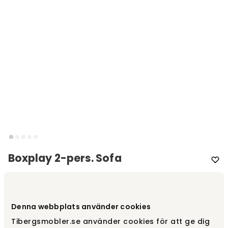
Boxplay 2-pers. Sofa
Varemærke
:
Swedese
Vælg model
2-pers.
Denna webbplats använder cookies
Tibergsmobler.se använder cookies för att ge dig