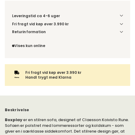
Leveringstid ca 4-6 uger
Fri fragt vid køp øver 3.990 kr
Vælg udførelse via “Træf dine valg” for at se
Returinformation
fragtinformation for din kombination.
Da du bestiller produktet efter dine egne valg, er der ikke
fortrydelsesret.
Vises kun online
Fri fragt vid køp øver 3.990 kr
Handl trygt med Klarna
Beskrivelse
Boxplay
er en stilren sofa, designet af Claesson Koivisto Rune.
Sofaen er polstret med lommeressorter og koldskum - som
giver en i særklasse siddekomfort. Det stilrene design gør, at