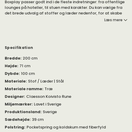
Boxplay passer godt ind i de fleste indretninger: fra offentlige
lounges på hoteller, til stuen med karakter. Du kan vælge fra
det brede udvalg af stoffer og læder nedenfor, for at skabe
en sofa, der passer til din indretning.
Læs mere
Swedese anbefaler valg af kraftige stoffer.
Sofaen er tilgængelig i fire modeller:
Specifikation
Sofaen har en ramme af træ. Den er polstret med pocketfjedre
Bredde
:
200 cm
og koldskum - med fiberfyld. Sofaen har en midterstøtte af
børstet stål.
Højde
:
71 cm
Dybde
:
100 cm
Materiale
:
Stof / Læder | Stål
Materiale ramme
:
Træ
Designer
:
Claesson Koivisto Rune
Miljømærker
:
Lavet i Sverige
Produktionsland
:
Sverige
Sædehøjde
:
39 cm
Polstring
:
Pocketspring og koldskum med fiberfyld