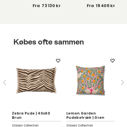
 kr
Fra
73 130 kr
Fra
19 405 kr
Købes ofte sammen
Zebra Pude | 40x60
Lemon Garden
Li
Brun
Pudebetræk | Grøn
40
Classic Collection
Classic Collection
She