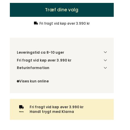
Træf dine valg
Fri fragt vid køp øver 3.990 kr
Leveringstid ca 8-10 uger
Fri fragt vid køp øver 3.990 kr
Vælg udførelse via “Træf dine valg” for at se
Returinformation
fragtinformation for din kombination.
Da du bestiller produktet efter dine egne valg, er
der ikke fortrydelsesret.
Vises kun online
Fri fragt vid køp øver 3.990 kr
Handl trygt med Klarna