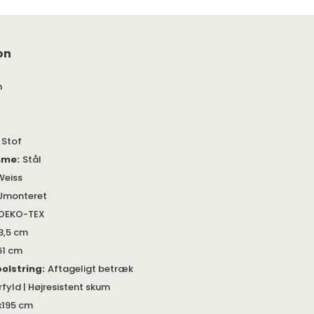
on
m
| Stof
mme
:
Stål
Weiss
Umonteret
OEKO-TEX
3,5 cm
61 cm
olstring
:
Aftageligt betræk
rfyld | Højresistent skum
x195 cm