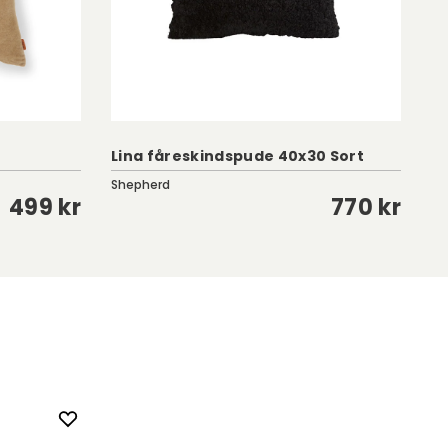
Lina fåreskindspude 40x30 Sort
Ze
Shepherd
Cl
499 kr
770 kr