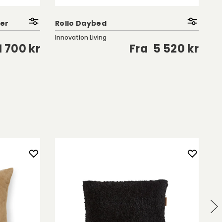
Ze
fer
Rollo Daybed
B
Innovation Living
In
1 700 kr
Fra
5 520 kr