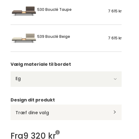
530 Bouclé Taupe
7 615 kr
539 Bouclé Beige
7 615 kr
Vælg materiale til bordet
Eg
Design dit produkt
Træf dine valg
Fra
9 320 kr