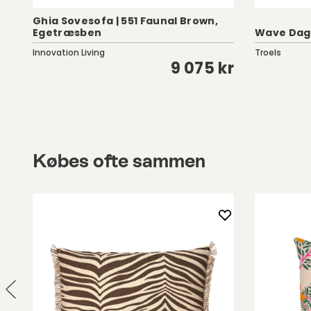
3
Ghia Sovesofa | 551 Faunal Brown,
Egetræsben
Wave Dags
Innovation Living
Troels
kr
9 075 kr
Købes ofte sammen