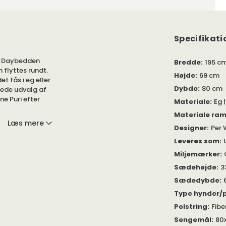
Specifikati
k. Daybedden
Bredde
:
195 c
n flyttes rundt.
Højde
:
69 cm
et fås i eg eller
Dybde
:
80 cm
brede udvalg af
ne Puri efter
Materiale
:
Eg 
Materiale ra
Læs mere
Designer
:
Per 
ude. Det er
Bliv inspireret
Leveres som
:
Miljømærker
:
ovation Living
Sædehøjde
:
3
n vælge det stof
Sædedybde
:
Type hynder/p
Polstring
:
Fibe
Sengemål
:
80