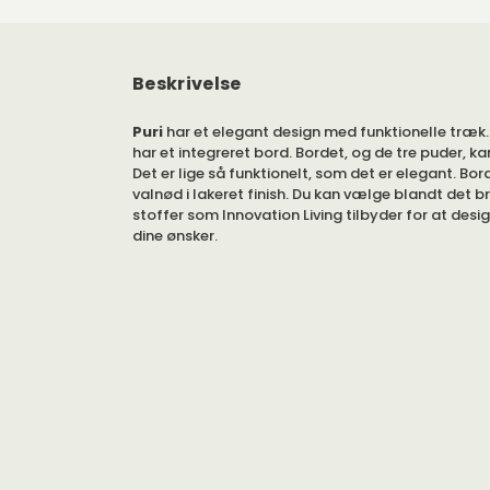
Beskrivelse
Puri
har et elegant design med funktionelle træ
har et integreret bord. Bordet, og de tre puder, ka
Det er lige så funktionelt, som det er elegant. Bord
valnød i lakeret finish. Du kan vælge blandt det 
stoffer som Innovation Living tilbyder for at desig
dine ønsker.
Puri består af tre dele: et bord, to hynder og en p
muligt at flytte de forskellige dele til ønsket sted. 
af de forslag billederne viser!
Det er muligt at tage af, og at vaske, stoffet. Inn
tilbyder flere stoffer at beklæde Puri med. Du ka
du ønsker, når du foretager dine valg ovenfor.