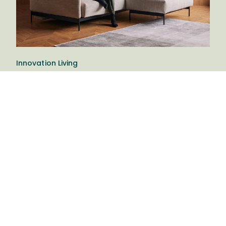
Innovation Living
Innovation Living™ er en dansk møbelvirksomhed
bygget på den stolte danske tradition for
møbeldesign. Innovation vil gerne tilbyde møbler,
der gør en forskel i hverdagen. Godt design, der
kombinerer stil, komfort og funktionalitet.
Innovation Living er ikke bare et navn, det er det, de
gør! Godt æstetisk design skal gå hånd i hånd med
stor funktionalitet og god komfort.