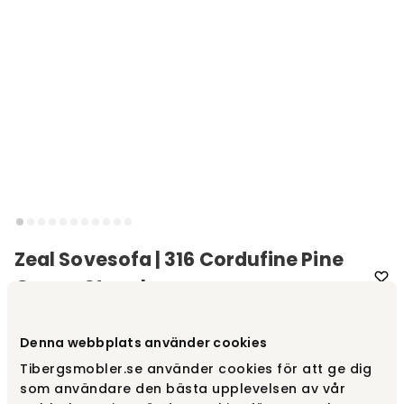
Zeal Sovesofa | 316 Cordufine Pine
Green, Strawben
Varemærke
:
Innovation Living
Denna webbplats använder cookies
Vælg stof
316 Cordufine Pine Green
Tibergsmobler.se använder cookies för att ge dig
som användare den bästa upplevelsen av vår