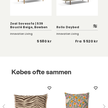
Ghi
Zeal Sovesofa | 539
Fa
Bouclé Beige, Bowben
Rollo Daybed
Eg
Innovation Living
Innovation Living
Inno
 kr
5 580 kr
Fra
5 520 kr
Købes ofte sammen