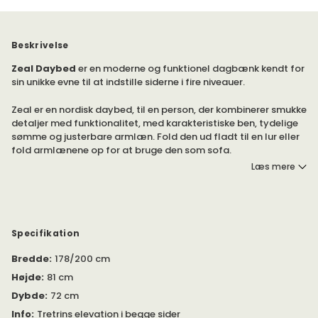
Beskrivelse
Zeal Daybed
er en moderne og funktionel dagbænk kendt for
sin unikke evne til at indstille siderne i fire niveauer.
Zeal er en nordisk daybed, til en person, der kombinerer smukke
detaljer med funktionalitet, med karakteristiske ben, tydelige
sømme og justerbare armlæn. Fold den ud fladt til en lur eller
fold armlænene op for at bruge den som sofa.
Læs mere
Zeal daybed har en 8 cm pocketspring madras for en
behagelig siddekomfort og søvn. Den højkvalitets
metalramme og pocketfjederbasen giver fuld støtte og
komfort, og den højelastiske skumkerne bidrager til en åndbar
madras samtidig med at den giver blød topstøtte.
Specifikation
Sofaen har et smart design, der gør, at enderne kan hæves i 4
Bredde
:
178/200 cm
forskellige trin og passer derfor ind også i små rum som fx et
Højde
:
81 cm
gæsteværelse eller sommerhuset, eller hvorfor ikke som en
Dybde
:
72 cm
ekstra seng i børnenes soveværelse. Om dagen en sofa og om
natten en ekstra seng.
Info
:
Tretrins elevation i begge sider