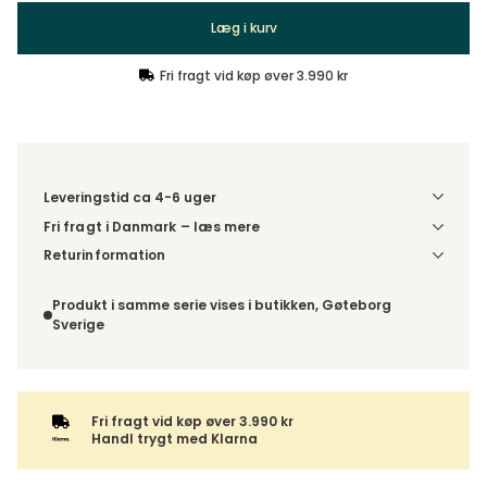
Læg i kurv
Fri fragt vid køp øver 3.990 kr
Leveringstid ca 4-6 uger
Fri fragt i Danmark – læs mere
Denne vare leveres til din dør/tomtgrænse. Inden levering
Returinformation
bliver du kontaktet med information om det forventede
Da du bestiller produktet efter dine egne valg, er der ikke
leveringstidspunkt. Bestilles varen sammen med andre
fortrydelsesret.
Produkt i samme serie vises i butikken, Gøteborg
produkter, sendes hele ordren samlet.
Sverige
Fri fragt vid køp øver 3.990 kr
Handl trygt med Klarna