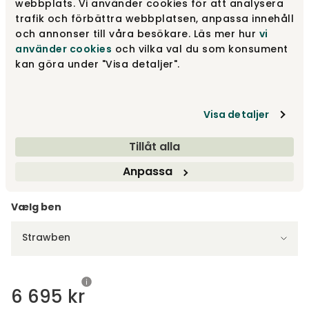
webbplats. Vi använder cookies för att analysera
316 Cordufine Pine Green
6 695 kr
trafik och förbättra webbplatsen, anpassa innehåll
och annonser till våra besökare. Läs mer hur
vi
använder cookies
och vilka val du som konsument
kan göra under "Visa detaljer".
539 Bouclé Beige
5 810 kr
Visa detaljer
Andre stoffer
Fra
6 695 kr
Tillåt alla
Anpassa
Vælg ben
Strawben
6 695 kr