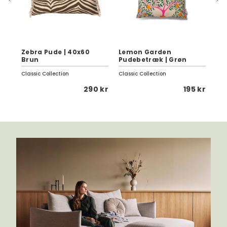
Zebra Pude | 40x60
Lemon Garden
Se
Brun
Pudebetræk | Grøn
Da
Classic Collection
Classic Collection
Fer
 kr
290 kr
195 kr