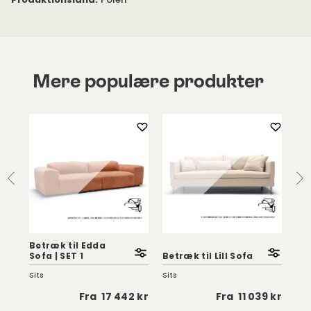
Mere populære produkter
Betræk til Edda
Bet
Sofa | SET 1
Betræk til Lill Sofa
So
Sits
Sits
Fur
 kr
Fra
17 442 kr
Fra
11 039 kr