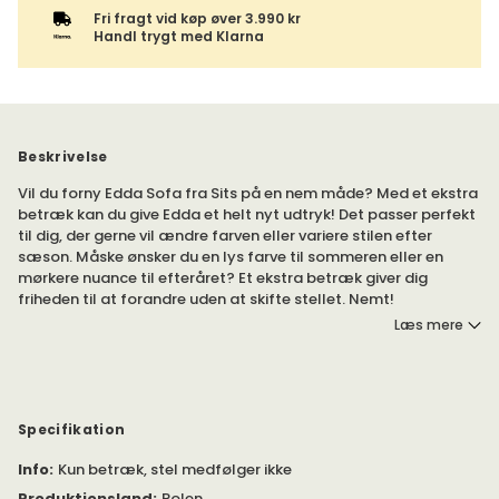
Fri fragt vid køp øver 3.990 kr
Handl trygt med Klarna
Beskrivelse
Vil du forny Edda Sofa fra Sits på en nem måde? Med et ekstra
betræk kan du give Edda et helt nyt udtryk! Det passer perfekt
til dig, der gerne vil ændre farven eller variere stilen efter
sæson. Måske ønsker du en lys farve til sommeren eller en
mørkere nuance til efteråret? Et ekstra betræk giver dig
friheden til at forandre uden at skifte stellet. Nemt!
Læs mere
Skræddersyet sofabetræk til sofaen Edda fra Sits. Betrækket
er aftageligt og nemt at sætte på stellet. Vælg blandt et
bredt udvalg af stoffer fra Sits i flere farver og kvaliteter.
Nemt!
Specifikation
Bemærk! Kun sofabetræk. Stel medfølger ikke i prisen.
Info
:
Kun betræk, stel medfølger ikke
Produktionsland
:
Polen