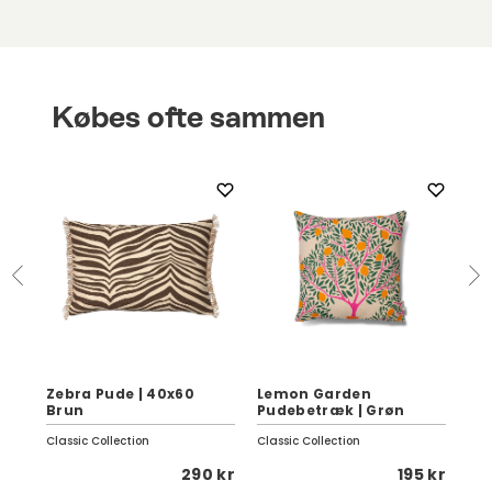
Købes ofte sammen
Zebra Pude | 40x60
Lemon Garden
Li
Brun
Pudebetræk | Grøn
40
Classic Collection
Classic Collection
She
 kr
290 kr
195 kr