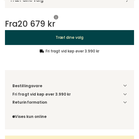
Træf dine valg
Fra
20 679 kr
Træf dine valg
Fri fragt vid køp øver 3.990 kr
Bestillingsvare
Fri fragt vid køp øver 3.990 kr
Vælg udførelse via “Træf dine valg” for at se
Returinformation
fragtinformation for din kombination.
Da du bestiller produktet efter dine egne valg, er der ikke
fortrydelsesret.
Vises kun online