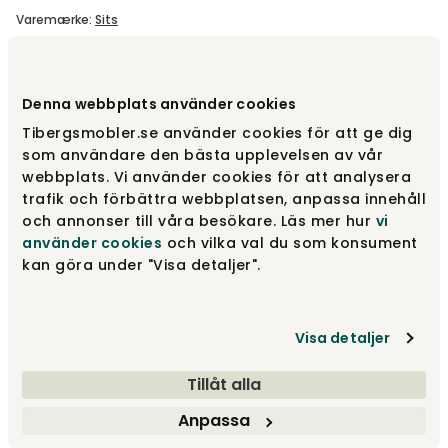
Varemærke
:
Sits
Vælg farve
Betræk til SET 4
Denna webbplats använder cookies
Tibergsmobler.se använder cookies för att ge dig
Betræk til SET 4
Fra
20 679 kr
som användare den bästa upplevelsen av vår
webbplats. Vi använder cookies för att analysera
trafik och förbättra webbplatsen, anpassa innehåll
och annonser till våra besökare. Läs mer hur
vi
Betræk til fodskammel
Fra
3 652 kr
använder cookies
och vilka val du som konsument
kan göra under "Visa detaljer".
Betræk til SET 1
Fra
17 442 kr
Visa detaljer
Vis flere +2
Tillåt alla
Design dit produkt
Anpassa